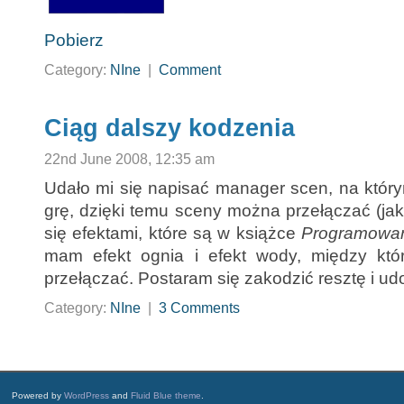
Pobierz
Category:
NIne
|
Comment
Ciąg dalszy kodzenia
22nd June 2008, 12:35 am
Udało mi się napisać manager scen, na któr
grę, dzięki temu sceny można przełączać (jak
się efektami, które są w książce
Programowani
mam efekt ognia i efekt wody, między któ
przełączać. Postaram się zakodzić resztę i ud
Category:
NIne
|
3 Comments
Powered by
WordPress
and
Fluid Blue theme
.