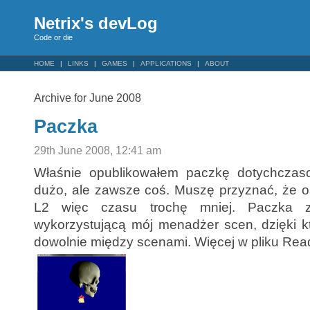
Netrix's devLog
Code or die
HOME
LINKS
GAMES
APPLICATIONS
ABOUT
Archive for June 2008
Paczka
29th June 2008, 12:41 am
Właśnie opublikowałem paczkę dotychczaso
dużo, ale zawsze coś. Muszę przyznać, że o
L2 więc czasu trochę mniej. Paczka za
wykorzystującą mój menadżer scen, dzięki 
dowolnie między scenami. Więcej w pliku Re