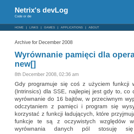
Netrix's devLog
Code or die
HOME
LINKS
GAMES
APPLICATIONS
ABOUT
Archive for December 2008
Wyrównanie pamięci dla opera
new[]
8th December 2008, 02:36 am
Gdy programuje się coś z użyciem funkcji 
(Intrinsics) dla SSE, najlepiej jest gdy to, c
wyrównanie do 16 bajtów, w przeciwnym wy
odczytaniem z pamięci i program się wys
korzystać z funkcji ładujących, które przyjm
funkcje te są z oczywistych względów wo
wyrównania danych pól stosuję się 