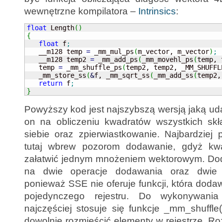
wewnętrzne kompilatora –
Intrinsics
:
float
 Length
(
)
{
float
 f
;
   __m128 temp 
=
 _mm_mul_ps
(
m_vector, m_vector
)
;
   __m128 temp2 
=
 _mm_add_ps
(
_mm_movehl_ps
(
temp, 
   temp 
=
 _mm_shuffle_ps
(
temp2, temp2, _MM_SHUFFL
   _mm_store_ss
(
&
f, _mm_sqrt_ss
(
_mm_add_ss
(
temp2,
return
 f
;
}
Powyższy kod jest najszybszą wersją jaką ud
on na obliczeniu kwadratów wszystkich sk
siebie oraz zpierwiastkowanie. Najbardziej 
tutaj wbrew pozorom dodawanie, gdyż kw
załatwić jednym mnożeniem wektorowym. Doda
na dwie operacje dodawania oraz dwie o
ponieważ SSE nie oferuje funkcji, która dod
pojedynczego rejestru. Do wykonywania 
najczęściej stosuje się funkcje _mm_shuffl
dowolnie rozmieścić elementy w rejestrze. R