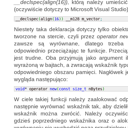
__declspec(align(16))
, którą należy umieścić
(oczywiście dotyczy to Microsoft Visual Studio)
__declspec
(
align
(
16
)
)
 __m128 m_vector
;
Niestety taka deklaracja dotyczy tylko obiekt
tworzone na stercie, czyli przez
operator ne
zawsze są wyrównane, dlatego trzeb
odpowiednio przeciążając te funkcje. Przeci
jest trudne. Oba przyjmują jako argument i
wyrażoną w bajtach, a zwracają wskaźnik typu
odpowiedniego obszaru pamięci. Nagłówek j
wygląda następująco:
void
*
 operator 
new
(
const
size_t
 nBytes
)
W ciele takiej funkcji należy zaalokować od
następnie wyrównać wskaźnik tak, aby dzielił
wskaźnik można zwrócić. Należy oczywiśc
gdzieś poprzedniego wskaźnika oraz o aloka
wyrównaniu nie wychodzić poza przydzielony 