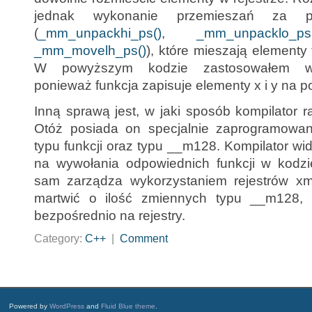
jednak wykonanie przemieszań za p
(
_mm_unpackhi_ps()
,
_mm_unpacklo_ps
_mm_movelh_ps()
), które mieszają elementy
W powyższym kodzie zastosowałem wła
ponieważ funkcja zapisuje elementy x i y na po
Inną sprawą jest, w jaki sposób kompilator 
Otóż posiada on specjalnie zaprogramowan
typu funkcji oraz typu __m128. Kompilator wid
na wywołania odpowiednich funkcji w kodz
sam zarządza wykorzystaniem rejestrów xm
martwić o ilość zmiennych typu __m128,
bezpośrednio na rejestry.
Category:
C++
|
Comment
Powered by
WordPress
and
Fluid Blue theme
.