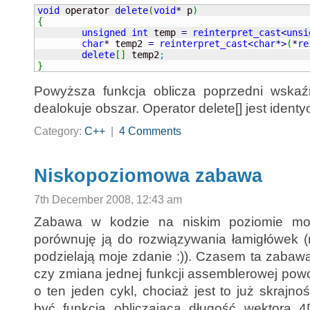
void
 operator 
delete
(
void
*
 p
)
{
unsigned
int
 temp 
=
reinterpret_cast
<
unsi
char
*
 temp2 
=
reinterpret_cast
<
char
*
>
(
*
re
delete
[
]
 temp2
;
}
Powyższa funkcja oblicza poprzedni wskaźn
dealokuje obszar. Operator delete[] jest identy
Category:
C++
|
4 Comments
Niskopoziomowa zabawa
7th December 2008, 12:43 am
Zabawa w kodzie na niskim poziomie moż
porównuję ją do rozwiązywania łamigłówek (
podzielają moje zdanie :)). Czasem ta zabaw
czy zmiana jednej funkcji assemblerowej pow
o ten jeden cykl, chociaż jest to już skraj
być funkcja obliczająca długość wektora 4