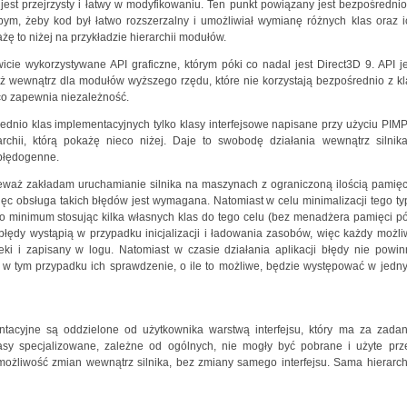
jest przejrzysty i łatwy w modyfikowaniu. Ten punkt powiązany jest bezpośrednio
ym, żeby kod był łatwo rozszerzalny i umożliwiał wymianę różnych klas oraz i
ę to niżej na przykładzie hierarchii modułów.
wicie wykorzystywane API graficzne, którym póki co nadal jest Direct3D 9. API je
nież wewnątrz dla modułów wyższego rzędu, które nie korzystają bezpośrednio z kl
 co zapewnia niezależność.
rednio klas implementacyjnych tylko klasy interfejsowe napisane przy użyciu PIMP
chii, którą pokażę nieco niżej. Daje to swobodę działania wewnątrz silnika
 błędogenne.
eważ zakładam uruchamianie silnika na maszynach z ograniczoną ilością pamięci
ięc obsługa takich błędów jest wymagana. Natomiast w celu minimalizacji tego ty
do minimum stosując kilka własnych klas do tego celu (bez menadżera pamięci pó
łędy wystąpią w przypadku inicjalizacji i ładowania zasobów, więc każdy możli
eki i zapisany w logu. Natomiast w czasie działania aplikacji błędy nie powin
w tym przypadku ich sprawdzenie, o ile to możliwe, będzie występować w jedn
tacyjne są oddzielone od użytkownika warstwą interfejsu, który ma za zadan
lasy specjalizowane, zależne od ogólnych, nie mogły być pobrane i użyte prz
możliwość zmian wewnątrz silnika, bez zmiany samego interfejsu. Sama hierarch