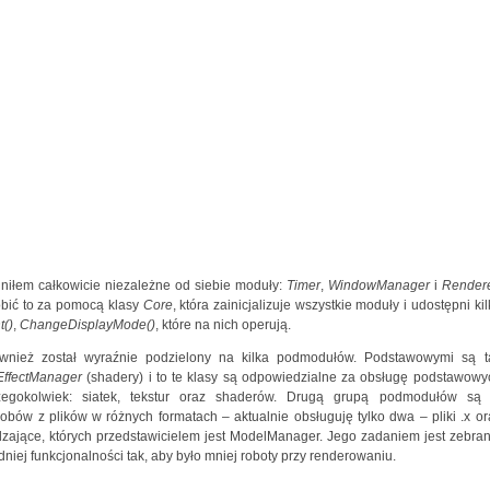
lniłem całkowicie niezależne od siebie moduły:
Timer
,
WindowManager
i
Render
obić to za pomocą klasy
Core
, która zainicjalizuje wszystkie moduły i udostępni ki
t()
,
ChangeDisplayMode()
, które na nich operują.
również został wyraźnie podzielony na kilka podmodułów. Podstawowymi są t
EffectManager
(shadery) i to te klasy są odpowiedzialne za obsługę podstawowy
gokolwiek: siatek, tekstur oraz shaderów. Drugą grupą podmodułów są 
ów z plików w różnych formatach – aktualnie obsługuję tylko dwa – pliki .x or
zające, których przedstawicielem jest ModelManager. Jego zadaniem jest zebran
iej funkcjonalności tak, aby było mniej roboty przy renderowaniu.