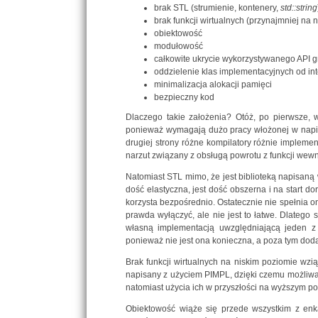
brak STL (strumienie, kontenery,
std::string
brak funkcji wirtualnych (przynajmniej na 
obiektowość
modułowość
całkowite ukrycie wykorzystywanego API g
oddzielenie klas implementacyjnych od in
minimalizacja alokacji pamięci
bezpieczny kod
Dlaczego takie założenia? Otóż, po pierwsze, 
ponieważ wymagają dużo pracy włożonej w napisa
drugiej strony różne kompilatory różnie impleme
narzut związany z obsługą powrotu z funkcji wew
Natomiast STL mimo, że jest biblioteką napisaną
dość elastyczna, jest dość obszerna i na start do
korzysta bezpośrednio. Ostatecznie nie spełnia 
prawda wyłączyć, ale nie jest to łatwe. Dlatego 
własną implementacją uwzględniającą jeden z 
ponieważ nie jest ona konieczna, a poza tym dod
Brak funkcji wirtualnych na niskim poziomie wzi
napisany z użyciem PIMPL, dzięki czemu możliwa j
natomiast użycia ich w przyszłości na wyższym poz
Obiektowość wiąże się przede wszystkim z enka