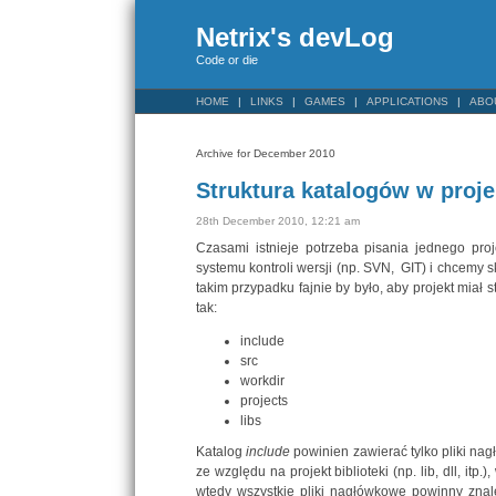
Netrix's devLog
Code or die
HOME
LINKS
GAMES
APPLICATIONS
ABO
Archive for December 2010
Struktura katalogów w proje
28th December 2010, 12:21 am
Czasami istnieje potrzeba pisania jednego proj
systemu kontroli wersji (np. SVN, GIT) i chcemy
takim przypadku fajnie by było, aby projekt mia
tak:
include
src
workdir
projects
libs
Katalog
include
powinien zawierać tylko pliki nag
ze względu na projekt biblioteki (np. lib, dll, i
wtedy wszystkie pliki nagłówkowe powinny znal