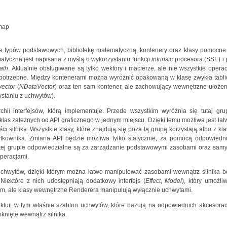
map
je typów podstawowych, bibliotekę matematyczną, kontenery oraz klasy pomocne
matyczna jest napisana z myślą o wykorzystaniu funkcji
intrinsic
procesora (SSE) i j
ath
. Aktualnie obsługiwane są tylko wektory i macierze, ale nie wszystkie operac
e potrzebne. Między kontenerami można wyróżnić opakowaną w klasę zwykła tabli
vector
(
NDataVector
) oraz ten sam kontener, ale zachowujący wewnętrzne ułożen
staniu z uchwytów).
rchii interfejsów, którą implementuje. Przede wszystkim wyróżnia się tutaj gru
klas zależnych od API graficznego w jednym miejscu. Dzięki temu możliwa jest łat
 silnika. Wszystkie klasy, które znajdują się poza tą grupą korzystają albo z kla
żytkownika. Zmiana API będzie możliwa tylko statycznie, za pomocą odpowiedni
w tej grupie odpowiedzialne są za zarządzanie podstawowymi zasobami oraz sam
peracjami.
chwytów, dzięki którym można łatwo manipulować zasobami wewnątrz silnika b
iektóre z nich udostępniają dodatkowy interfejs (
Effect
,
Model
), który umożliw
m, ale klasy wewnętrzne Renderera manipulują wyłącznie uchwytami.
uktur, w tym właśnie szablon uchwytów, które bazują na odpowiednich akcesorac
knięte wewnątrz silnika.