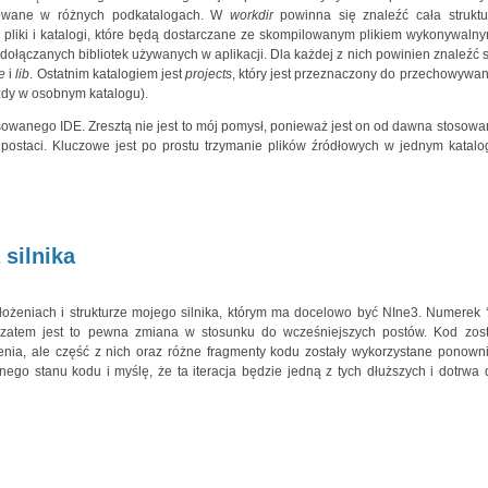
kowane w różnych podkatalogach. W
workdir
powinna się znaleźć cała struktu
 pliki i katalogi, które będą dostarczane ze skompilowanym plikiem wykonywalny
ołączanych bibliotek używanych w aplikacji. Dla każdej z nich powinien znaleźć s
e
i
lib
. Ostatnim katalogiem jest
projects
, który jest przeznaczony do przechowywan
żdy w osobnym katalogu).
tosowanego IDE. Zresztą nie jest to mój pomysł, ponieważ jest on od dawna stosowa
postaci. Kluczowe jest po prostu trzymanie plików źródłowych w jednym katalo
 silnika
żeniach i strukturze mojego silnika, którym ma docelowo być NIne3. Numerek ‘
ja, zatem jest to pewna zmiana w stosunku do wcześniejszych postów. Kod zost
enia, ale część z nich oraz różne fragmenty kodu zostały wykorzystane ponowni
ego stanu kodu i myślę, że ta iteracja będzie jedną z tych dłuższych i dotrwa 