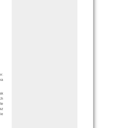
er
.
lka
ak
ch
te
az
ie