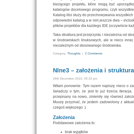
bieżącego projektu, które mogą być uporząd
katalogów docelowego programu, czyli wszystkie
Katalog
libs
służy do przechowywania wszystkich d
odpowiedni katalog a w nim jeszcze dwa –
includ
plików projektów dla każdego IDE (oczywiście ka
Taka struktura jest przejrzysta i niezależna od s
w środowiskach linuksowych, ale w nieco innej 
niezależnym od stosowanego środowiska.
Category:
Thoughts
|
2 Comments
NIne3 – założenia i struktura
26th December 2010, 05:33 pm
Witam ponownie. Tym razem napiszę nieco o zało
świadczy o tym, że jest to już trzecia iterac
przepisany na nowo, zmieniły się również założ
Muszę przyznać, że jestem zadowolony z aktualn
czegoś większego :).
Założenia
Podstawowe założenia to:
brak wyjątków