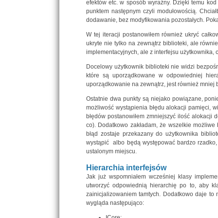
efektów etc. w sposób wyraźny. Dzięki temu kod 
punktem następnym czyli modułowością. Chciałb
dodawanie, bez modyfikowania pozostałych. Pokaż
W tej iteracji postanowiłem również ukryć całko
ukryte nie tylko na zewnątrz biblioteki, ale rów
implementacyjnych, ale z interfejsu użytkownika,
Docelowy użytkownik biblioteki nie widzi bezpoś
które są uporządkowane w odpowiedniej hierar
uporządkowanie na zewnątrz, jest również mniej
Ostatnie dwa punkty są niejako powiązane, poni
możliwość wystąpienia błędu alokacji pamięci, w
błędów postanowiłem zmniejszyć ilość alokacji 
co). Dodatkowo zakładam, że wszelkie możliwe b
błąd zostaje przekazany do użytkownika bibliot
wystąpić albo będą występować bardzo rzadko, 
ustalonym miejscu.
Hierarchia interfejsów
Jak już wspomniałem wcześniej klasy implemen
utworzyć odpowiednią hierarchię po to, aby k
zainicjalizowaniem tamtych. Dodatkowo daje to 
wygląda następująco:
ICore: