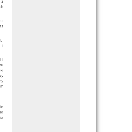
 z
ch
st
as
L,
 i
 i
pu
ki
wy
ny
ym
ie
ed
ia