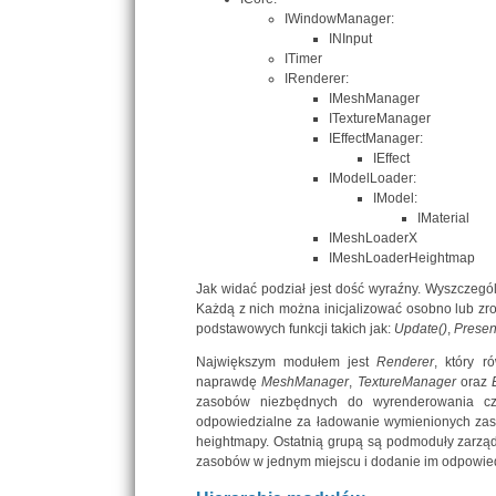
IWindowManager:
INInput
ITimer
IRenderer:
IMeshManager
ITextureManager
IEffectManager:
IEffect
IModelLoader:
IModel:
IMaterial
IMeshLoaderX
IMeshLoaderHeightmap
Jak widać podział jest dość wyraźny. Wyszczegó
Każdą z nich można inicjalizować osobno lub zr
podstawowych funkcji takich jak:
Update()
,
Presen
Największym modułem jest
Renderer
, który 
naprawdę
MeshManager
,
TextureManager
oraz
zasobów niezbędnych do wyrenderowania cze
odpowiedzialne za ładowanie wymienionych zasob
heightmapy. Ostatnią grupą są podmoduły zarząd
zasobów w jednym miejscu i dodanie im odpowiedn