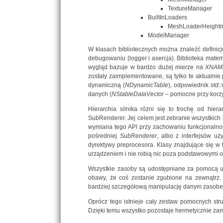
TextureManager
BuiltInLoaders
MeshLoaderHeight
ModelManager
W klasach bibliotecznych można znaleźć definic
debugowaniu (logger i asercja). Biblioteka mate
wygląd bazuje w bardzo dużej mierze na
XNAM
zostały zaimplementowane, są tylko te aktualni
dynamiczną (
NDynamicTable
), odpowiednik
std::
danych (
NStableDataVector –
pomocne przy korzy
Hierarchia silnika różni się to trochę od hiera
SubRenderer. Jej celem jest zebranie wszystkich 
wymiana tego API przy zachowaniu funkcjonalności
pośredniej
SubRenderer
, albo z interfejsów u
dyrektywy preprocesora. Klasy znajdujące się 
urządzeniem i nie robią nic poza podstawowymi o
Wszystkie zasoby są udostępniane za pomocą u
obawy, że coś zostanie zgubione na zewnątrz. N
bardziej szczegółową manipulację danym zasobe
Oprócz tego istnieje cały zestaw pomocnych str
Dzięki temu wszystko pozostaje hermetycznie zam