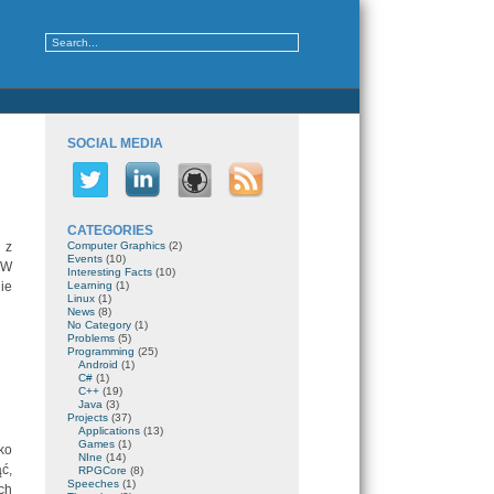
SOCIAL MEDIA
CATEGORIES
 z
Computer Graphics
(2)
Events
(10)
 W
Interesting Facts
(10)
ie
Learning
(1)
Linux
(1)
News
(8)
No Category
(1)
Problems
(5)
Programming
(25)
Android
(1)
C#
(1)
C++
(19)
Java
(3)
Projects
(37)
Applications
(13)
Games
(1)
ko
NIne
(14)
ć,
RPGCore
(8)
Speeches
(1)
ch