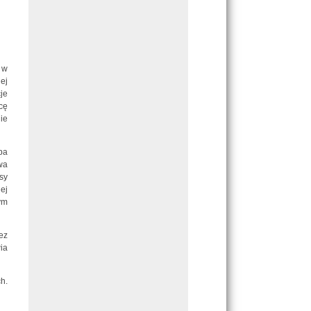
 w
ej
je
cę
ie
pa
wa
sy
ej
ym
ez
ia
h.