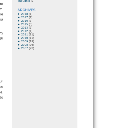
Thoughts
(2)
ra
m.
ARCHIVES
ię
►
2018
(1)
►
2017
(1)
ia
►
2016
(3)
►
2015
(5)
►
2013
(2)
►
2012
(1)
ny
►
2011
(11)
gu
►
2010
(11)
►
2009
(19)
►
2008
(26)
►
2007
(23)
3’
ał
e.
do