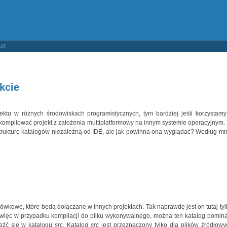
UT
kcie
ektu w różnych środowiskach programistycznych, tym bardziej jeśli korzystamy
 skompilować projekt z założenia multiplatformowy na innym systemie operacyjnym.
ł strukturę katalogów niezależną od IDE, ale jak powinna ona wyglądać? Według mn
łówkowe, które będą dołączane w innych projektach. Tak naprawdę jest on tutaj tyl
tp.), więc w przypadku kompilacji do pliku wykonywalnego, można ten katalog pominą
eźć się w katalogu
src
. Katalog
src
jest przeznaczony tylko dla plików źródłowy