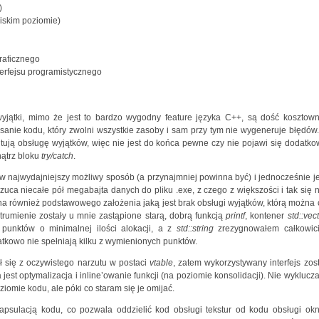
)
niskim poziomie)
raficznego
terfejsu programistycznego
wyjątki, mimo że jest to bardzo wygodny feature języka C++, są dość kosztown
nie kodu, który zwolni wszystkie zasoby i sam przy tym nie wygeneruje błędów.
ntują obsługę wyjątków, więc nie jest do końca pewne czy nie pojawi się dodatko
nątrz bloku
try/catch
.
 w najwydajniejszy możliwy sposób (a przynajmniej powinna być) i jednocześnie je
rzuca niecałe pół megabajta danych do pliku .exe, z czego z większości i tak się n
ona również podstawowego założenia jaką jest brak obsługi wyjątków, którą można 
strumienie zostały u mnie zastąpione starą, dobrą funkcją
printf
, kontener
std::vec
punktów o minimalnej ilości alokacji, a z
std::string
zrezygnowałem całkowici
atkowo nie spełniają kilku z wymienionych punktów.
ął się z oczywistego narzutu w postaci
vtable
, zatem wykorzystywany interfejs zost
est optymalizacja i inline’owanie funkcji (na poziomie konsolidacji). Nie wyklucz
iomie kodu, ale póki co staram się je omijać.
psulacją kodu, co pozwala oddzielić kod obsługi tekstur od kodu obsługi okn