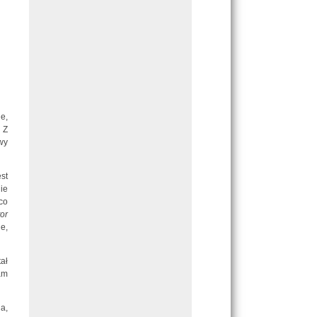
e,
 Z
wy
st
ie
co
tor
e,
ał
am
a,