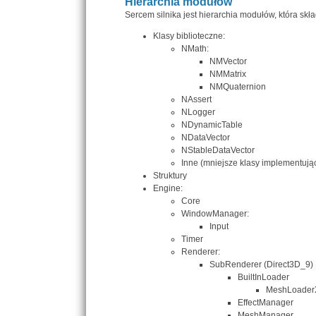
Hierarchia modułów
Sercem silnika jest hierarchia modułów, która składa
Klasy biblioteczne:
NMath:
NMVector
NMMatrix
NMQuaternion
NAssert
NLogger
NDynamicTable
NDataVector
NStableDataVector
Inne (mniejsze klasy implementują
Struktury
Engine:
Core
WindowManager:
Input
Timer
Renderer:
SubRenderer (Direct3D_9)
BuiltInLoader
MeshLoader
EffectManager
MeshManager