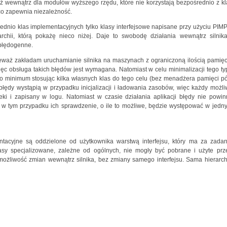
nież wewnątrz dla modułów wyższego rzędu, które nie korzystają bezpośrednio z kl
 co zapewnia niezależność.
rednio klas implementacyjnych tylko klasy interfejsowe napisane przy użyciu PIMP
chii, którą pokażę nieco niżej. Daje to swobodę działania wewnątrz silnika
 błędogenne.
eważ zakładam uruchamianie silnika na maszynach z ograniczoną ilością pamięci
ięc obsługa takich błędów jest wymagana. Natomiast w celu minimalizacji tego ty
do minimum stosując kilka własnych klas do tego celu (bez menadżera pamięci pó
łędy wystąpią w przypadku inicjalizacji i ładowania zasobów, więc każdy możli
eki i zapisany w logu. Natomiast w czasie działania aplikacji błędy nie powin
w tym przypadku ich sprawdzenie, o ile to możliwe, będzie występować w jedn
tacyjne są oddzielone od użytkownika warstwą interfejsu, który ma za zadan
lasy specjalizowane, zależne od ogólnych, nie mogły być pobrane i użyte prz
możliwość zmian wewnątrz silnika, bez zmiany samego interfejsu. Sama hierarch