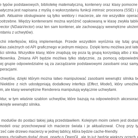
je typów podstawowych, bibliotekę matematyczną, kontenery oraz klasy pomocne
matyczna jest napisana z myślą o wykorzystaniu funkcji
intrinsic
procesora (SSE) i j
ath
. Aktualnie obsługiwane są tylko wektory i macierze, ale nie wszystkie operac
e potrzebne. Między kontenerami można wyróżnić opakowaną w klasę zwykła tabli
vector
(
NDataVector
) oraz ten sam kontener, ale zachowujący wewnętrzne ułożen
staniu z uchwytów).
rchii interfejsów, którą implementuje. Przede wszystkim wyróżnia się tutaj gru
klas zależnych od API graficznego w jednym miejscu. Dzięki temu możliwa jest łat
 silnika. Wszystkie klasy, które znajdują się poza tą grupą korzystają albo z kla
żytkownika. Zmiana API będzie możliwa tylko statycznie, za pomocą odpowiedni
w tej grupie odpowiedzialne są za zarządzanie podstawowymi zasobami oraz sam
peracjami.
chwytów, dzięki którym można łatwo manipulować zasobami wewnątrz silnika b
iektóre z nich udostępniają dodatkowy interfejs (
Effect
,
Model
), który umożliw
m, ale klasy wewnętrzne Renderera manipulują wyłącznie uchwytami.
uktur, w tym właśnie szablon uchwytów, które bazują na odpowiednich akcesorac
knięte wewnątrz silnika.
ii modułów do postaci takiej jaką przedstawiłem. Kolejnym moim celem jest dodan
modeli oraz przechowywał ich macierze świata i je aktualizował. Chcę przy t
rzeć całe drzewo macierzy w jednej tablicy, która będzie cache-friendly.
era chciałbym dodać drugi, oparty o OpenGL, ale to już będzie większy orzech 