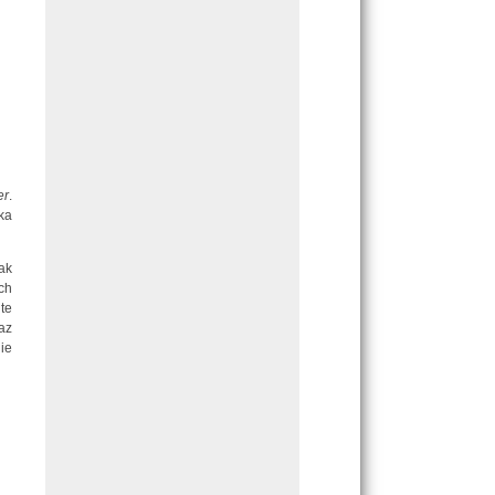
er
.
lka
ak
ch
te
az
ie