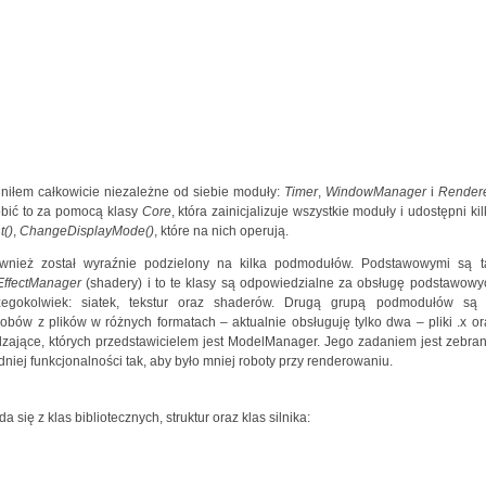
lniłem całkowicie niezależne od siebie moduły:
Timer
,
WindowManager
i
Render
obić to za pomocą klasy
Core
, która zainicjalizuje wszystkie moduły i udostępni ki
t()
,
ChangeDisplayMode()
, które na nich operują.
również został wyraźnie podzielony na kilka podmodułów. Podstawowymi są t
EffectManager
(shadery) i to te klasy są odpowiedzialne za obsługę podstawowy
gokolwiek: siatek, tekstur oraz shaderów. Drugą grupą podmodułów są 
ów z plików w różnych formatach – aktualnie obsługuję tylko dwa – pliki .x or
zające, których przedstawicielem jest ModelManager. Jego zadaniem jest zebran
iej funkcjonalności tak, aby było mniej roboty przy renderowaniu.
 się z klas bibliotecznych, struktur oraz klas silnika: