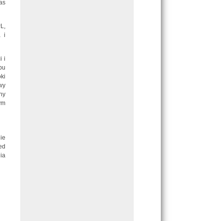
as
L,
 i
 i
pu
ki
wy
ny
ym
ie
ed
ia