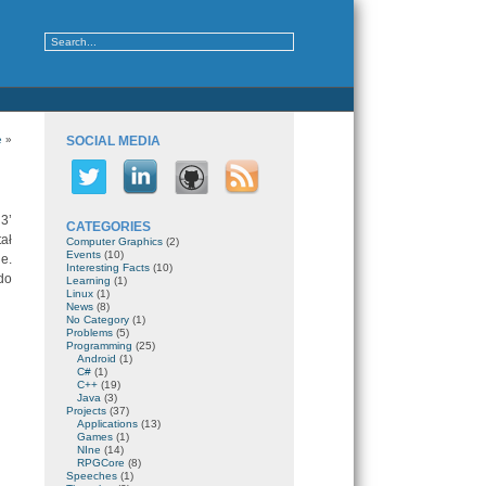
e
»
SOCIAL MEDIA
3’
CATEGORIES
ał
Computer Graphics
(2)
Events
(10)
e.
Interesting Facts
(10)
do
Learning
(1)
Linux
(1)
News
(8)
No Category
(1)
Problems
(5)
Programming
(25)
Android
(1)
C#
(1)
C++
(19)
Java
(3)
Projects
(37)
Applications
(13)
Games
(1)
NIne
(14)
RPGCore
(8)
Speeches
(1)