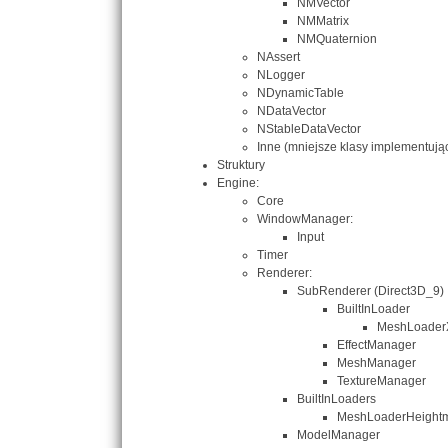
NMVector
NMMatrix
NMQuaternion
NAssert
NLogger
NDynamicTable
NDataVector
NStableDataVector
Inne (mniejsze klasy implementują
Struktury
Engine:
Core
WindowManager:
Input
Timer
Renderer:
SubRenderer (Direct3D_9)
BuiltInLoader
MeshLoader
EffectManager
MeshManager
TextureManager
BuiltInLoaders
MeshLoaderHeight
ModelManager