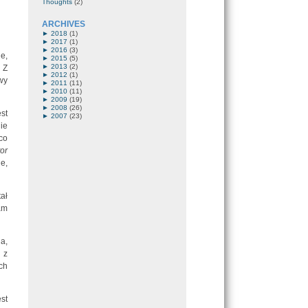
Thoughts
(2)
ARCHIVES
►
2018
(1)
►
2017
(1)
►
2016
(3)
e,
►
2015
(5)
►
2013
(2)
 Z
►
2012
(1)
wy
►
2011
(11)
►
2010
(11)
►
2009
(19)
►
2008
(26)
st
►
2007
(23)
ie
co
tor
e,
ał
am
a,
 z
ch
st