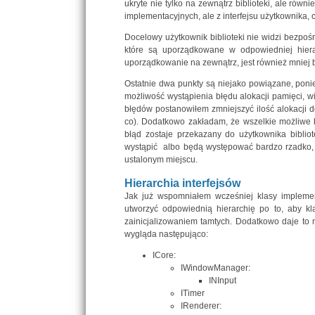
ukryte nie tylko na zewnątrz biblioteki, ale rów
implementacyjnych, ale z interfejsu użytkownika,
Docelowy użytkownik biblioteki nie widzi bezpoś
które są uporządkowane w odpowiedniej hierar
uporządkowanie na zewnątrz, jest również mniej
Ostatnie dwa punkty są niejako powiązane, poni
możliwość wystąpienia błędu alokacji pamięci, w
błędów postanowiłem zmniejszyć ilość alokacji 
co). Dodatkowo zakładam, że wszelkie możliwe b
błąd zostaje przekazany do użytkownika bibliot
wystąpić albo będą występować bardzo rzadko, 
ustalonym miejscu.
Hierarchia interfejsów
Jak już wspomniałem wcześniej klasy implemen
utworzyć odpowiednią hierarchię po to, aby k
zainicjalizowaniem tamtych. Dodatkowo daje to 
wygląda następująco:
ICore:
IWindowManager:
INInput
ITimer
IRenderer: