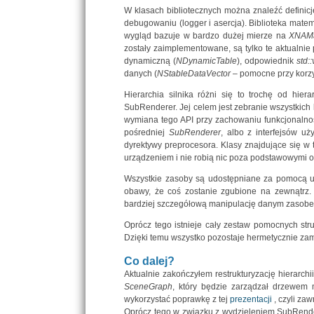
W klasach bibliotecznych można znaleźć definic
debugowaniu (logger i asercja). Biblioteka mate
wygląd bazuje w bardzo dużej mierze na
XNAM
zostały zaimplementowane, są tylko te aktualni
dynamiczną (
NDynamicTable
), odpowiednik
std::
danych (
NStableDataVector –
pomocne przy korzy
Hierarchia silnika różni się to trochę od hiera
SubRenderer. Jej celem jest zebranie wszystkich 
wymiana tego API przy zachowaniu funkcjonalności
pośredniej
SubRenderer
, albo z interfejsów u
dyrektywy preprocesora. Klasy znajdujące się 
urządzeniem i nie robią nic poza podstawowymi o
Wszystkie zasoby są udostępniane za pomocą u
obawy, że coś zostanie zgubione na zewnątrz. N
bardziej szczegółową manipulację danym zasobe
Oprócz tego istnieje cały zestaw pomocnych str
Dzięki temu wszystko pozostaje hermetycznie zam
Co dalej?
Aktualnie zakończyłem restrukturyzację hierarch
SceneGraph
, który będzie zarządzał drzewem 
wykorzystać poprawkę z tej
prezentacji
, czyli zaw
Oprócz tego w związku z wydzieleniem SubRender