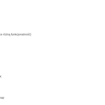
ce różną funkcjonalność)
X
map