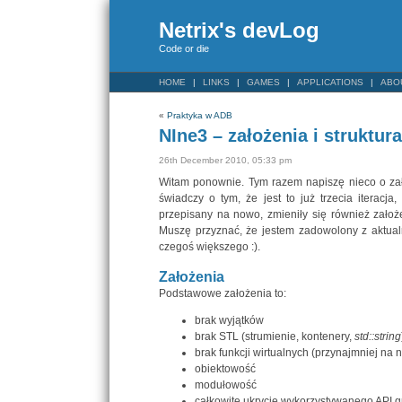
Netrix's devLog
Code or die
HOME
LINKS
GAMES
APPLICATIONS
ABO
«
Praktyka w ADB
NIne3 – założenia i struktura
26th December 2010, 05:33 pm
Witam ponownie. Tym razem napiszę nieco o zało
świadczy o tym, że jest to już trzecia iterac
przepisany na nowo, zmieniły się również założ
Muszę przyznać, że jestem zadowolony z aktualn
czegoś większego :).
Założenia
Podstawowe założenia to:
brak wyjątków
brak STL (strumienie, kontenery,
std::string
brak funkcji wirtualnych (przynajmniej na 
obiektowość
modułowość
całkowite ukrycie wykorzystywanego API g