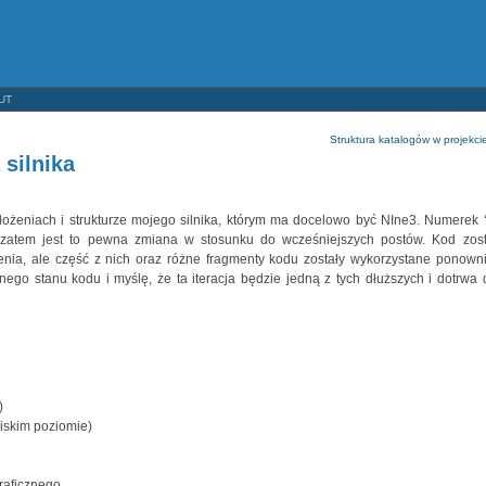
UT
Struktura katalogów w projekci
 silnika
żeniach i strukturze mojego silnika, którym ma docelowo być NIne3. Numerek ‘
ja, zatem jest to pewna zmiana w stosunku do wcześniejszych postów. Kod zost
enia, ale część z nich oraz różne fragmenty kodu zostały wykorzystane ponowni
ego stanu kodu i myślę, że ta iteracja będzie jedną z tych dłuższych i dotrwa 
)
niskim poziomie)
raficznego