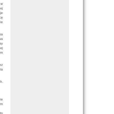
 w
ej
je
cę
ie
pa
wa
sy
ej
ym
ez
ia
h.
ie
ym
do