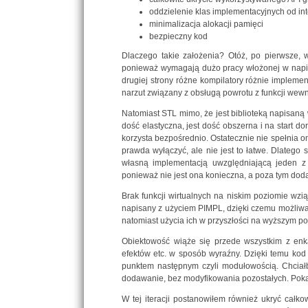
oddzielenie klas implementacyjnych od in
minimalizacja alokacji pamięci
bezpieczny kod
Dlaczego takie założenia? Otóż, po pierwsze, 
ponieważ wymagają dużo pracy włożonej w napisa
drugiej strony różne kompilatory różnie impleme
narzut związany z obsługą powrotu z funkcji wew
Natomiast STL mimo, że jest biblioteką napisaną
dość elastyczna, jest dość obszerna i na start do
korzysta bezpośrednio. Ostatecznie nie spełnia 
prawda wyłączyć, ale nie jest to łatwe. Dlatego 
własną implementacją uwzględniającą jeden z 
ponieważ nie jest ona konieczna, a poza tym dod
Brak funkcji wirtualnych na niskim poziomie wzi
napisany z użyciem PIMPL, dzięki czemu możliwa j
natomiast użycia ich w przyszłości na wyższym poz
Obiektowość wiąże się przede wszystkim z enka
efektów etc. w sposób wyraźny. Dzięki temu kod 
punktem następnym czyli modułowością. Chciałb
dodawanie, bez modyfikowania pozostałych. Pokaż
W tej iteracji postanowiłem również ukryć całko