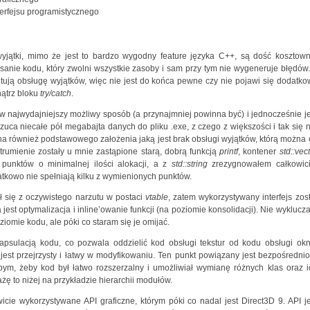
terfejsu programistycznego
wyjątki, mimo że jest to bardzo wygodny feature języka C++, są dość kosztown
nie kodu, który zwolni wszystkie zasoby i sam przy tym nie wygeneruje błędów.
ntują obsługę wyjątków, więc nie jest do końca pewne czy nie pojawi się dodatko
nątrz bloku
try/catch
.
 w najwydajniejszy możliwy sposób (a przynajmniej powinna być) i jednocześnie je
rzuca niecałe pół megabajta danych do pliku .exe, z czego z większości i tak się n
ona również podstawowego założenia jaką jest brak obsługi wyjątków, którą można 
strumienie zostały u mnie zastąpione starą, dobrą funkcją
printf
, kontener
std::vec
punktów o minimalnej ilości alokacji, a z
std::string
zrezygnowałem całkowici
atkowo nie spełniają kilku z wymienionych punktów.
ął się z oczywistego narzutu w postaci
vtable
, zatem wykorzystywany interfejs zost
est optymalizacja i inline’owanie funkcji (na poziomie konsolidacji). Nie wyklucz
iomie kodu, ale póki co staram się je omijać.
psulacją kodu, co pozwala oddzielić kod obsługi tekstur od kodu obsługi okn
jest przejrzysty i łatwy w modyfikowaniu. Ten punkt powiązany jest bezpośrednio
ym, żeby kod był łatwo rozszerzalny i umożliwiał wymianę różnych klas oraz i
ę to niżej na przykładzie hierarchii modułów.
wicie wykorzystywane API graficzne, którym póki co nadal jest Direct3D 9. API je