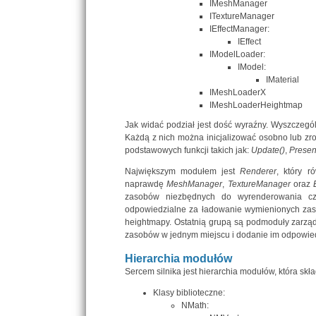
IMeshManager
ITextureManager
IEffectManager:
IEffect
IModelLoader:
IModel:
IMaterial
IMeshLoaderX
IMeshLoaderHeightmap
Jak widać podział jest dość wyraźny. Wyszczegó
Każdą z nich można inicjalizować osobno lub zr
podstawowych funkcji takich jak:
Update()
,
Presen
Największym modułem jest
Renderer
, który 
naprawdę
MeshManager
,
TextureManager
oraz
zasobów niezbędnych do wyrenderowania cze
odpowiedzialne za ładowanie wymienionych zasob
heightmapy. Ostatnią grupą są podmoduły zarząd
zasobów w jednym miejscu i dodanie im odpowiedn
Hierarchia modułów
Sercem silnika jest hierarchia modułów, która składa
Klasy biblioteczne:
NMath: