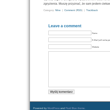
zgryzienia. Muszę przyznać, że sam jestem ciekaw
Category:
NIne
|
Comment
(
RSS
) |
Trackback
Leave a comment
Name
E-Mail (will not be pu
Website
Powered by
WordPress
and
Fluid Blue theme
.