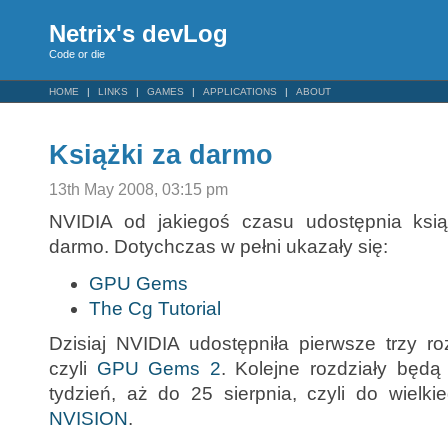
Netrix's devLog
Code or die
HOME
LINKS
GAMES
APPLICATIONS
ABOUT
Książki za darmo
13th May 2008, 03:15 pm
NVIDIA od jakiegoś czasu udostępnia ksią
darmo. Dotychczas w pełni ukazały się:
GPU Gems
The Cg Tutorial
Dzisiaj NVIDIA udostępniła pierwsze trzy ro
czyli
GPU Gems 2
. Kolejne rozdziały będą
tydzień, aż do 25 sierpnia, czyli do wielki
NVISION
.