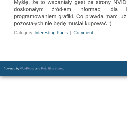
Myślę, że to wspaniały gest ze strony NVIDI
doskonałym źródłem informacji dla l
programowaniem grafiki. Co prawda mam już
pozostałych nie będę musiał kupować :).
Category:
Interesting Facts
|
Comment
Powered by
WordPress
and
Fluid Blue theme
.