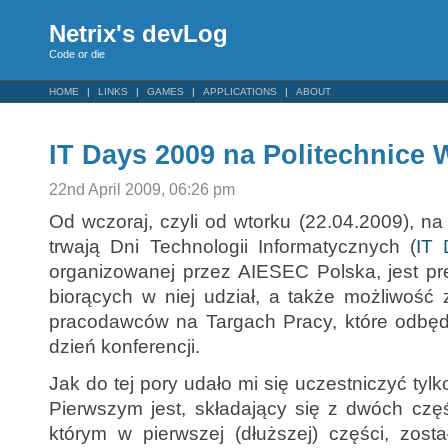
Netrix's devLog
Code or die
HOME
LINKS
GAMES
APPLICATIONS
ABOUT
IT Days 2009 na Politechnice 
22nd April 2009, 06:26 pm
Od wczoraj, czyli od wtorku (22.04.2009), na
trwają Dni Technologii Informatycznych (
IT 
organizowanej przez AIESEC Polska, jest pre
biorących w niej udział, a także możliwość 
pracodawców na Targach Pracy, które odbędą 
dzień konferencji.
Jak do tej pory udało mi się uczestniczyć ty
Pierwszym jest, składający się z dwóch czę
którym w pierwszej (dłuższej) części, zos