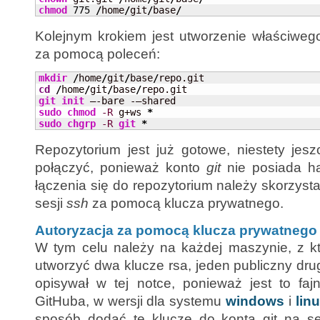
chmod
775
/
home
/
git
/
base
/
Kolejnym krokiem jest utworzenie właściwego
za pomocą poleceń:
mkdir
/
home
/
git
/
base
/
cd
/
home
/
git
/
base
/
git init
sudo
chmod
-R
 g+ws 
*
sudo
chgrp
-R
git
*
Repozytorium jest już gotowe, niestety jes
połączyć, ponieważ konto
git
nie posiada ha
łączenia się do repozytorium należy skorzys
sesji
ssh
za pomocą klucza prywatnego.
Autoryzacja za pomocą klucza prywatnego
W tym celu należy na każdej maszynie, z kt
utworzyć dwa klucze rsa, jeden publiczny dru
opisywał w tej notce, ponieważ jest to faj
GitHuba, w wersji dla systemu
windows
i
lin
sposób dodać te klucze do konta git na se