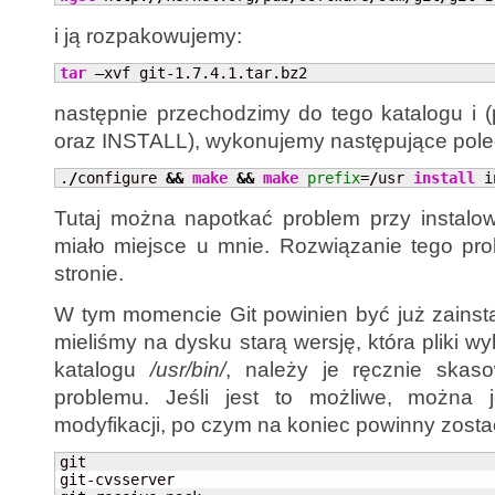
i ją rozpakowujemy:
tar
 –xvf git-1.7.4.1.tar.bz2
następnie przechodzimy do tego katalogu i
oraz INSTALL), wykonujemy następujące pole
.
/
configure 
&&
make
&&
make
prefix
=
/
usr 
install
 i
Tutaj można napotkać problem przy instalow
miało miejsce u mnie. Rozwiązanie tego pr
stronie.
W tym momencie Git powinien być już zainst
mieliśmy na dysku starą wersję, która pliki
katalogu
/usr/bin/
, należy je ręcznie skas
problemu. Jeśli jest to możliwe, można
modyfikacji, po czym na koniec powinny zostać
git

git-cvsserver
