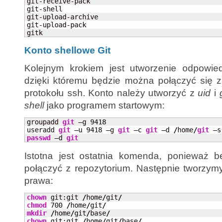
git-receive-pack

git-shell

git-upload-archive

git-upload-pack

gitk
Konto shellowe Git
Kolejnym krokiem jest utworzenie odpowie
dzięki któremu będzie można połączyć się 
protokołu ssh. Konto należy utworzyć z
uid
i
shell
jako programem startowym:
groupadd 
git
 –g 
9418
useradd 
git
 –u 
9418
 –g 
git
 –c 
git
 –d 
/
home
/
git
 –s
passwd
 –d 
git
Istotna jest ostatnia komenda, ponieważ 
połączyć z repozytorium. Następnie tworzym
prawa:
chown
 git:git 
/
home
/
git
/
chmod
700
/
home
/
git
/
mkdir
/
home
/
git
/
base
/
chown
 git:git 
/
home
/
git
/
base
/