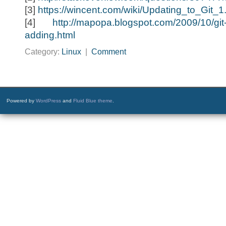
[3]
https://wincent.com/wiki/Updating_to_Git_1
[4]
http://mapopa.blogspot.com/2009/10/git-i
adding.html
Category:
Linux
|
Comment
Powered by
WordPress
and
Fluid Blue theme
.