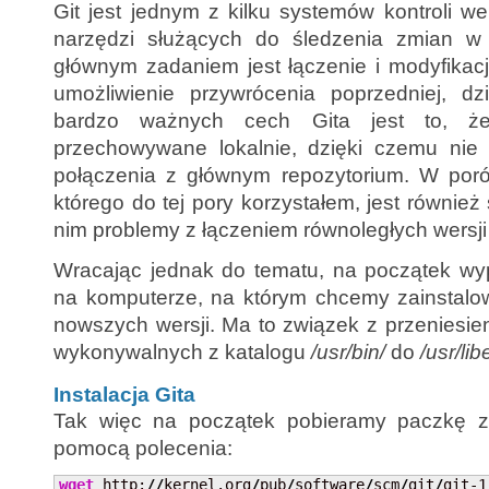
Git jest jednym z kilku systemów kontroli wer
narzędzi służących do śledzenia zmian w
głównym zadaniem jest łączenie i modyfikacj
umożliwienie przywrócenia poprzedniej, dzi
bardzo ważnych cech Gita jest to, ż
przechowywane lokalnie, dzięki czemu nie
połączenia z głównym repozytorium. W por
którego do tej pory korzystałem, jest również
nim problemy z łączeniem równoległych wersji
Wracając jednak do tematu, na początek wy
na komputerze, na którym chcemy zainstalow
nowszych wersji. Ma to związek z przeniesi
wykonywalnych z katalogu
/usr/bin/
do
/usr/lib
Instalacja Gita
Tak więc na początek pobieramy paczkę z
pomocą polecenia:
wget
 http:
//
kernel.org
/
pub
/
software
/
scm
/
git
/
git-1