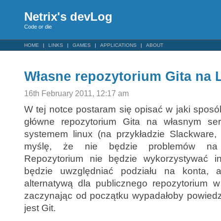
Netrix's devLog
Code or die
HOME
LINKS
GAMES
APPLICATIONS
ABOUT
Własne repozytorium Gita na 
16th February 2011, 12:17 am
W tej notce postaram się opisać w jaki sposó
główne repozytorium Gita na własnym se
systemem linux (na przykładzie Slackware, 
myślę, że nie będzie problemów na i
Repozytorium nie będzie wykorzystywać in
będzie uwzględniać podziału na konta, a
alternatywą dla publicznego repozytorium w
zaczynając od początku wypadałoby powiedzi
jest Git.