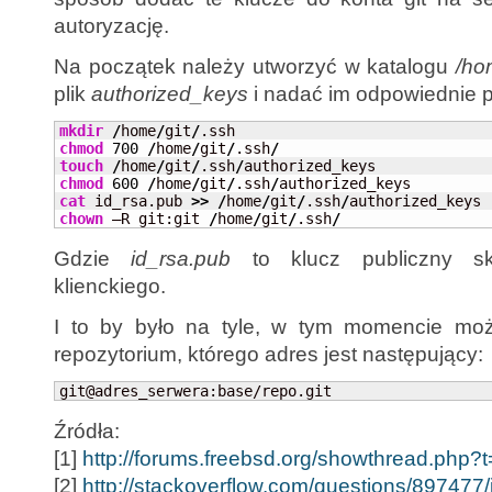
autoryzację.
Na początek należy utworzyć w katalogu
/ho
plik
authorized_keys
i nadać im odpowiednie 
mkdir
/
home
/
git
/
chmod
700
/
home
/
git
/
.ssh
/
touch
/
home
/
git
/
.ssh
/
chmod
600
/
home
/
git
/
.ssh
/
cat
 id_rsa.pub 
>>
/
home
/
git
/
.ssh
/
chown
 –R git:git 
/
home
/
git
/
.ssh
/
Gdzie
id_rsa.pub
to klucz publiczny s
klienckiego.
I to by było na tyle, w tym momencie mo
repozytorium, którego adres jest następujący:
git@adres_serwera:base/repo.git
Źródła:
[1]
http://forums.freebsd.org/showthread.php?
[2]
http://stackoverflow.com/questions/897477/i