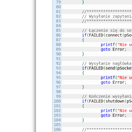
79

}
80

81

//*******************
82

83

//*******************
84

85

// Łączenie się do se
86

if
(
FAILED
(
connect
(
pSo
87

{
88

printf
(
"Nie u
89

goto
 Error
;
90

}
91

92

// Wysyłanie nagłówka
93

if
(
FAILED
(
send
(
pSocke
94

{
95

printf
(
"Nie u
96

goto
 Error
;
97

}
98

99

// Kończenie wysyłani
100

if
(
FAILED
(
shutdown
(
pS
101

{
102

printf
(
"Nie u
103

goto
 Error
;
104

}
105

106

//*******************