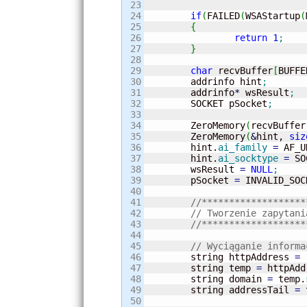
23

24

if
(
FAILED
(
WSAStartup
(
25

{
26

return
1
;
27

}
28

29

char
 recvBuffer
[
BUFFE
30

	addrinfo hint
;
31

	addrinfo
*
 wsResult
;
32

	SOCKET pSocket
;
33

34

	ZeroMemory
(
recvBuffer
35

	ZeroMemory
(
&
hint, 
siz
36

	hint.
ai_family
=
 AF_U
37

	hint.
ai_socktype
=
 SO
38

	wsResult 
=
NULL
;
39

	pSocket 
=
 INVALID_SOC
40

41

//*******************
42

43

//*******************
44

45

// Wyciąganie informa
46

	string httpAddress 
=
47

	string temp 
=
 httpAdd
48

	string domain 
=
 temp.
49

	string addressTail 
=
 
50
