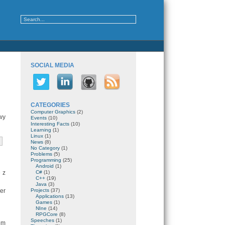
SOCIAL MEDIA
CATEGORIES
Computer Graphics
(2)
wy
Events
(10)
Interesting Facts
(10)
Learning
(1)
Linux
(1)
News
(8)
No Category
(1)
Problems
(5)
Programming
(25)
Android
(1)
 z
C#
(1)
C++
(19)
Java
(3)
er
Projects
(37)
Applications
(13)
Games
(1)
NIne
(14)
RPGCore
(8)
Speeches
(1)
em