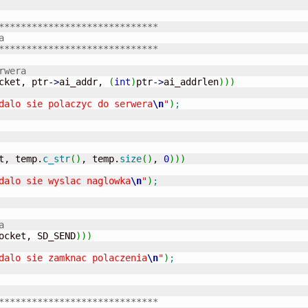
*****************************
// Wysyłanie zapytania	
*****************************
rwera
cket, ptr
-
>
ai_addr, 
(
int
)
ptr
-
>
ai_addrlen
)
)
)
dalo sie polaczyc do serwera
\n
"
)
;
t, temp.
c_str
(
)
, temp.
size
(
)
, 
0
)
)
)
dalo sie wyslac naglowka
\n
"
)
;
a
ocket, SD_SEND
)
)
)
dalo sie zamknac polaczenia
\n
"
)
;
*****************************