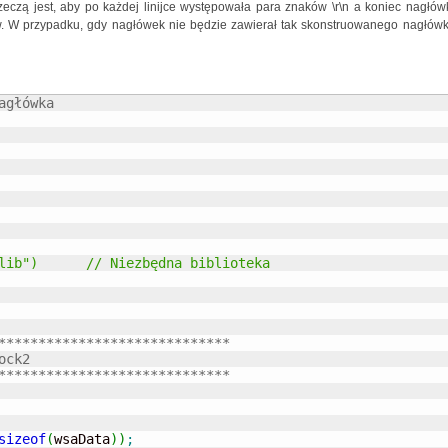
zeczą jest, aby po każdej linijce występowała para znaków \r\n a koniec nagłów
w. W przypadku, gdy nagłówek nie będzie zawierał tak skonstruowanego nagłówk
agłówka
#pragma comment(lib, "ws2_32.lib")	// Niezbędna biblioteka
*****************************
ock2
*****************************
sizeof
(
wsaData
)
)
;