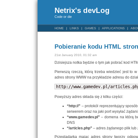
Netrix's devLog
Code or die
HOME
LINKS
GAMES
APPLICATIONS
ABO
Pobieranie kodu HTML stro
21st January 2010, 01:32 am
Dzisiejsza notka będzie o tym jak pobrać kod HT
Pierwszą rzeczą, którą trzeba wiedzieć jest to 
adres strony WWW na przykładzie adresu do dział
http://www.gamedev.pl/articles.ph
Powyższy adres składa się z kilku części:
“http://”
– protokół reprezentujący sposób
serwerem oraz na jaki port wysyłać żądan
“www.gamedev.pl”
– domena na którą bę
DNS
“/articles.php”
– adres żądanego plik lub
Przeglądarka mając adres strony tworzy odpo