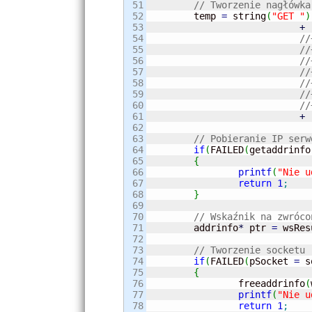
51

// Tworzenie nagłówka
52

	temp 
=
 string
(
"GET "
)
53

+
54

//
55

//
56

//
57

//
58

//
59

//
60

//
61

+
62

63

// Pobieranie IP serw
64

if
(
FAILED
(
getaddrinfo
65

{
66

printf
(
"Nie u
67

return
1
;
68

}
69

70

// Wskaźnik na zwróco
71

	addrinfo
*
 ptr 
=
 wsRes
72

73

// Tworzenie socketu
74

if
(
FAILED
(
pSocket 
=
 s
75

{
76

		freeaddrinfo
(
77

printf
(
"Nie u
78

return
1
;