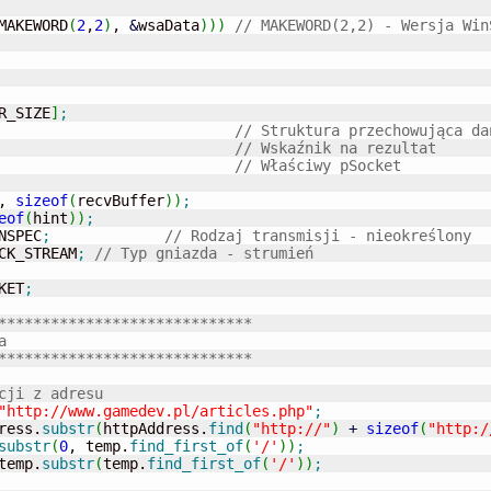
MAKEWORD
(
2
,
2
)
, 
&
wsaData
)
)
)
// MAKEWORD(2,2) - Wersja Win
R_SIZE
]
;
// Struktura przechowująca da
// Wskaźnik na rezultat
// Właściwy pSocket
, 
sizeof
(
recvBuffer
)
)
;
eof
(
hint
)
)
;
NSPEC
;
// Rodzaj transmisji - nieokreślony
CK_STREAM
;
// Typ gniazda - strumień
KET
;
*****************************
// Tworzenie zapytania	
*****************************
cji z adresu
"http://www.gamedev.pl/articles.php"
;
ress.
substr
(
httpAddress.
find
(
"http://"
)
+
sizeof
(
"http:/
substr
(
0
, temp.
find_first_of
(
'/'
)
)
;
temp.
substr
(
temp.
find_first_of
(
'/'
)
)
;