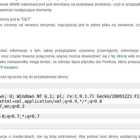
esie WWW natomiast port jest określany na podstawie protokołu, czyli w przypad
 zawierać następujące elementy:
rony jest to “GET”
o chcemy od serwera otrzymać, najczęściej jest to adres pliku na serwerze, czy
słać informacje o tym, jakiej przeglądarki używamy (UserAgent), informacje
 oraz czasie trwania połączenia, więcej można dowiedzieć się z
tej strony wiki
or
ko ciekawostkę mogę dodać, że istnieje fajna wtyczka dla Firefoxa, która pokazu
TP headers
.
as łączenia się do przykładowej strony:
ws; U; Windows NT 6.1; pl; rv:1.9.1.7) Gecko/20091221 Fir
xhtml+xml,application/xml;q=0.9,*/*;q=0.8

,en;q=0.3

-8;q=0.7,*;q=0.7

acje o ciasteczkach, nie są tutaj potrzebne). Aby pobrać kod strony wystarczą t