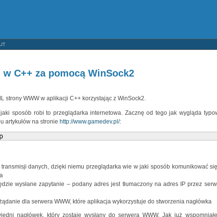
UT
n w C++ za pomocą WinSock2
ML strony WWW w aplikacji C++ korzystając z WinSock2.
w jaki sposób robi to przeglądarka internetowa. Zacznę od tego jak wygląda typo
u artykułów na stronie
http://www.gamedev.pl/
:
p
 transmisji danych, dzięki niemu przeglądarka wie w jaki sposób komunikować się
ia
dzie wysłane zapytanie – podany adres jest tłumaczony na adres IP przez serw
 żądanie dla serwera WWW, które aplikacja wykorzystuje do stworzenia nagłówka
wiedni nagłówek, który zostaje wysłany do serwera WWW. Jak już wspomniał