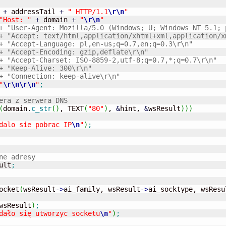
+
 addressTail 
+
" HTTP/1.1
\r
\n
"
"Host: "
+
 domain 
+
"
\r
\n
"
+ "User-Agent: Mozilla/5.0 (Windows; U; Windows NT 5.1; 
+ "Accept: text/html,application/xhtml+xml,application/x
+ "Accept-Language: pl,en-us;q=0.7,en;q=0.3\r\n"
+ "Accept-Encoding: gzip,deflate\r\n"
+ "Accept-Charset: ISO-8859-2,utf-8;q=0.7,*;q=0.7\r\n"
+ "Keep-Alive: 300\r\n"
+ "Connection: keep-alive\r\n"
"
\r
\n
\r
\n
"
;
era z serwera DNS
(
domain.
c_str
(
)
, TEXT
(
"80"
)
, 
&
hint, 
&
wsResult
)
)
)
dalo sie pobrac IP
\n
"
)
;
ne adresy
ult
;
ocket
(
wsResult
-
>
ai_family, wsResult
-
>
ai_socktype, wsResu
wsResult
)
;
dało się utworzyc socketu
\n
"
)
;