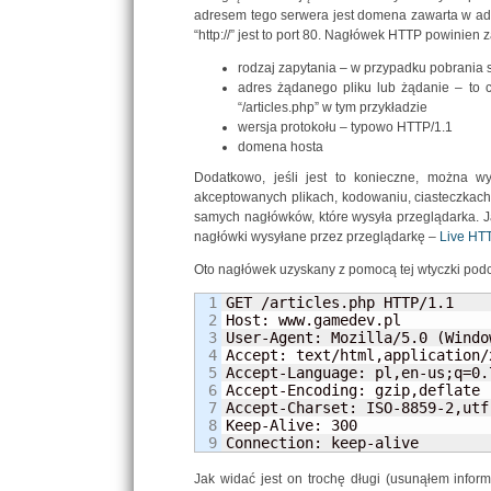
adresem tego serwera jest domena zawarta w adr
“http://” jest to port 80. Nagłówek HTTP powinien
rodzaj zapytania – w przypadku pobrania st
adres żądanego pliku lub żądanie – to c
“/articles.php” w tym przykładzie
wersja protokołu – typowo HTTP/1.1
domena hosta
Dodatkowo, jeśli jest to konieczne, można wy
akceptowanych plikach, kodowaniu, ciasteczkach
samych nagłówków, które wysyła przeglądarka. Ja
nagłówki wysyłane przez przeglądarkę –
Live HT
Oto nagłówek uzyskany z pomocą tej wtyczki podcz
1

GET /articles.php HTTP/1.1

2

Host: www.gamedev.pl

3

User-Agent: Mozilla/5.0 (Windo
4

Accept: text/html,application/
5

Accept-Language: pl,en-us;q=0.7
6

Accept-Encoding: gzip,deflate

7

Accept-Charset: ISO-8859-2,utf
8

Keep-Alive: 300

Connection: keep-alive
Jak widać jest on trochę długi (usunąłem inform