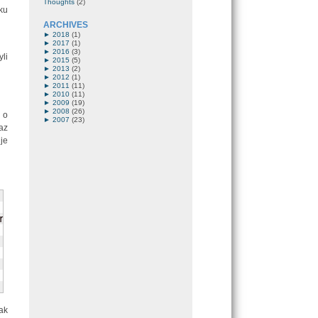
Thoughts
(2)
ku
ARCHIVES
►
2018
(1)
►
2017
(1)
►
2016
(3)
li
►
2015
(5)
►
2013
(2)
►
2012
(1)
►
2011
(11)
►
2010
(11)
►
2009
(19)
►
2008
(26)
 o
►
2007
(23)
az
je
efox/3.5.7

ak