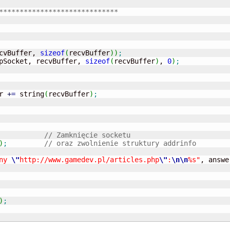
*****************************
cvBuffer, 
sizeof
(
recvBuffer
)
)
;
pSocket, recvBuffer, 
sizeof
(
recvBuffer
)
, 
0
)
;
er 
+
=
 string
(
recvBuffer
)
;
// Zamknięcie socketu
)
;
// oraz zwolnienie struktury addrinfo
ny 
\"
http://www.gamedev.pl/articles.php
\"
:
\n
\n
%s"
, answe
)
;