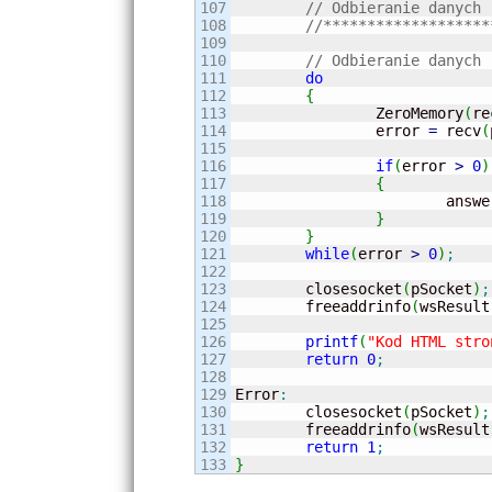
107

// Odbieranie danych
108

//*******************
109

110

// Odbieranie danych
111

do
112

{
113

		ZeroMemory
(
re
114

		error 
=
 recv
(
115

116

if
(
error 
>
0
)
117

{
118

			answ
119

}
120

}
121

while
(
error 
>
0
)
;
122

123

	closesocket
(
pSocket
)
;
124

	freeaddrinfo
(
wsResult
125

126

printf
(
"Kod HTML stro
127

return
0
;
128

129

Error
:
130

	closesocket
(
pSocket
)
;
131

	freeaddrinfo
(
wsResult
132

return
1
;
}