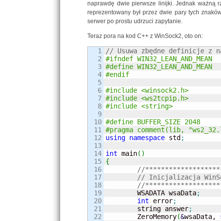
naprawdę dwie pierwsze linijki. Jednak ważną r
reprezentowany był przez dwie pary tych znakó
serwer po prostu udrzuci zapytanie.
Teraz pora na kod C++ z WinSock2, oto on:
1

// Usuwa zbędne definicje z n
2

#ifndef WIN32_LEAN_AND_MEAN
3

#define WIN32_LEAN_AND_MEAN
4

#endif
5

6

#include <winsock2.h>
7

#include <ws2tcpip.h>
8

#include <string>
9

10

#define BUFFER_SIZE 2048
11

12

using
namespace
 std
;
13

14

int
 main
(
)
15

{
16

//*******************
17

// Inicjalizacja WinS
18

//*******************
19

	WSADATA wsaData
;
20

int
 error
;
21

	string answer
;
22

	ZeroMemory
(
&
wsaData, 