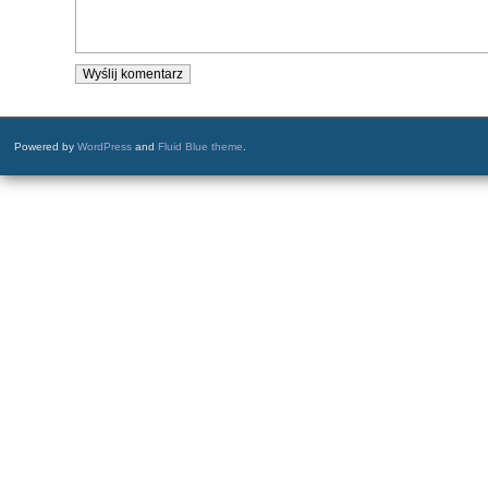
Powered by
WordPress
and
Fluid Blue theme
.