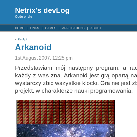
Netrix's devLog
Code or die
HOME
LINKS
GAMES
APPLICATIONS
ABOUT
«
ZetApi
Arkanoid
1st August 2007, 12:25 pm
Przedstawiam mój następny program, a rac
każdy z was zna. Arkanoid jest grą opartą n
wystarczy zbić wszystkie klocki. Gra nie jest z
projekt, w charakterze nauki programowania.