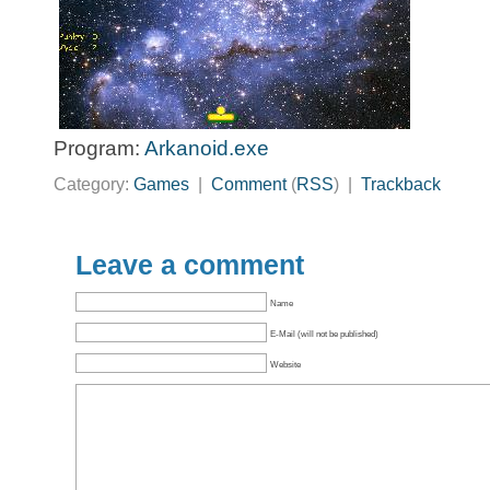
Program:
Arkanoid.exe
Category:
Games
|
Comment
(
RSS
) |
Trackback
Leave a comment
Name
E-Mail (will not be published)
Website