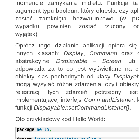
momencie zamykania midletu. Funkcja ta
argument typu boolean, który określa, czy ap
zostać zamknięta bezwarunkowo (w pr
wypadku powinien zostać rzucony od
wyjątek).
Oprócz tego działanie aplikacji opiera się
innych klasach:
Display
,
Command
oraz d
abstrakcyjnej
Displayable
–
Screen
lu
odpowiada za to co jest wyświetlane na e
obiekty klas pochodnych od klasy
Displaya
mogą wysyłać różne zdarzenia, czyli obiekt
rejestracji tych zdarzeń potrzebny jes
implementującej interfejs
CommandListener
, 
funkcji
Displayable::setCommandListener()
.
Oto przykładowy kod Hello World:
package
hello
;