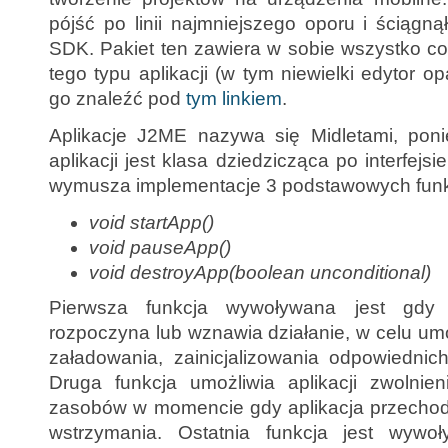
pójść po linii najmniejszego oporu i ściągn
SDK. Pakiet ten zawiera w sobie wszystko co
tego typu aplikacji (w tym niewielki edytor 
go znaleźć pod
tym linkiem
.
Aplikacje J2ME nazywa się Midletami, pon
aplikacji jest klasa dziedzicząca po interfejsie
wymusza implementacje 3 podstawowych funkc
void startApp()
void pauseApp()
void destroyApp(boolean unconditional)
Pierwsza funkcja wywoływana jest gdy a
rozpoczyna lub wznawia działanie, w celu umo
załadowania, zainicjalizowania odpowiednic
Druga funkcja umożliwia aplikacji zwolnien
zasobów w momencie gdy aplikacja przechod
wstrzymania. Ostatnia funkcja jest wywo