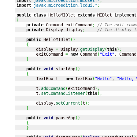
import
javax.microedition.midlet.*
;
import
javax.microedition.lcdui.*
;
public
class
 HelloMIDlet 
extends
 MIDlet 
implement
{
private
 Command exitCommand
;
// The exit comm
private
 Display display
;
// The display f
public
 HelloMIDlet
(
)
{
        display 
=
 Display.
getDisplay
(
this
)
;
        exitCommand 
=
new
 Command
(
"Exit"
, Command
}
public
void
 startApp
(
)
{
        TextBox t 
=
new
 TextBox
(
"Hello"
, 
"Hello, 
        t.
addCommand
(
exitCommand
)
;
        t.
setCommandListener
(
this
)
;
        display.
setCurrent
(
t
)
;
}
public
void
 pauseApp
(
)
{
}