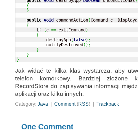
public
void
 destroyApp
(
boolean
 unconditional
)
{
}
public
void
 commandAction
(
Command c, Displaya
{
if
(
c 
==
 exitCommand
)
{
            destroyApp
(
false
)
;
            notifyDestroyed
(
)
;
}
}
}
Jak widać te kilka klas wystarcza, aby utw
telefon komórkowy. Bardziej złożone 
RecordStore do zapisywania informacji międ
aplikacji oraz kilku innych.
Category:
Java
|
Comment
(
RSS
) |
Trackback
One Comment