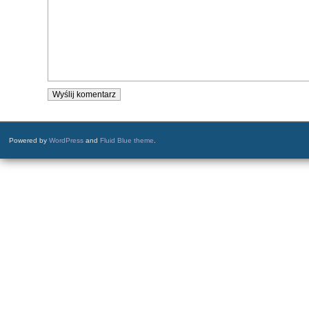
Powered by
WordPress
and
Fluid Blue theme
.