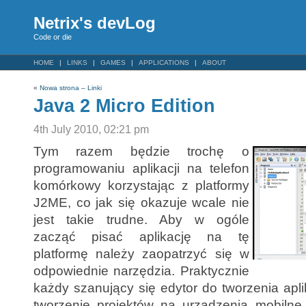
Netrix's devLog
Code or die
HOME
LINKS
GAMES
APPLICATIONS
ABOUT
«
Nowa strona – Linki
Java 2 Micro Edition
4th July 2010, 02:21 pm
Tym razem będzie trochę o
programowaniu aplikacji na telefon
komórkowy korzystając z platformy
J2ME, co jak się okazuje wcale nie
jest takie trudne. Aby w ogóle
zacząć pisać aplikację na tę
platformę należy zaopatrzyć się w
odpowiednie narzędzia. Praktycznie
każdy szanujący się edytor do tworzenia apl
tworzenie projektów na urządzenia mobilne