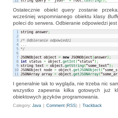
string query 
=
 “json
=
” 
+
 root.
toString
(
)
;
Ostatecznie obiekt
query
zostanie przeka
wcześniej wspomnianego obiektu klasy
Buff
poleci do serwera. Odbieranie odpowiedzi jest
1

string answer
;
2

3

/* Odbieranie odpowiedzi

4

...

5

*/
6

7

JSONObject object 
=
new
 JSONObject
(
answer
)
;
8

int
 status 
=
 object.
getInt
(
“status”
)
;
9

string text 
=
 object.
getString
(
“some_text”
)
;
10

JSONObject node 
=
 object.
getJSONObject
(
“some_s
JSONArray array 
=
 object.
getJSONArray
(
“some_ar
I generalnie tak to wygląda, nie trzeba nic
wszystko zapewnia kilka gotowych już k
obiektowych języków programowania.
Category:
Java
|
Comment
(
RSS
) |
Trackback