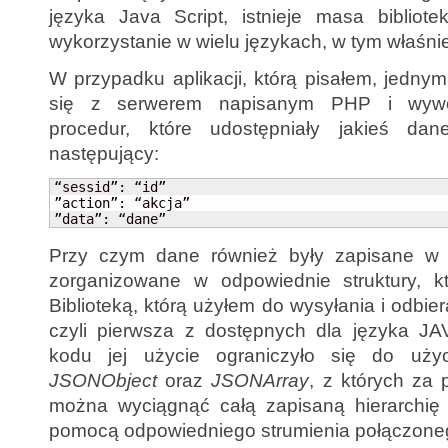
języka Java Script, istnieje masa bibliote
wykorzystanie w wielu językach, w tym właśni
W przypadku aplikacji, którą pisałem, jednym
się z serwerem napisanym PHP i wywo
procedur, które udostępniały jakieś da
następujący:
“sessid”: “id”

”action”: “akcja”

”data”: “dane”
Przy czym dane również były zapisane w 
zorganizowane w odpowiednie struktury, k
Biblioteką, którą użyłem do wysyłania i odbi
czyli pierwsza z dostępnych dla języka J
kodu jej użycie ograniczyło się do uży
JSONObject
oraz
JSONArray
, z których z
można wyciągnąć całą zapisaną hierarchię 
pomocą odpowiedniego strumienia połączone