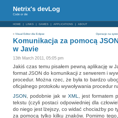
Netrix's devLog
Code or die
HOME
LINKS
GAMES
APPLICATIONS
ABOUT
«
Visual Editor dla Eclipse
Operacje na syst
Komunikacja za pomocą JSON
w Javie
13th March 2011, 05:05 pm
Jakiś czas temu pisałem pewną aplikację w J
format JSON do komunikacji z serwerem i wy
procedur. Można rzec, że była to bardzo ub
oficjalnego protokołu wywoływania procedur n
JSON
, podobnie jak w
XML
, jest formatem 
tekstu (czyli postaci odpowiedniej dla człowi
do niego jest lżejszy, co widać chociażby po 
za pomocą tylko kilku znaków. Pomimo tego,