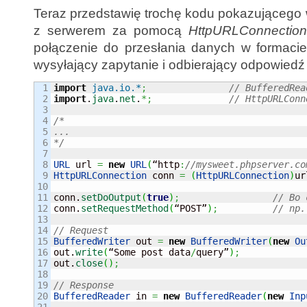
Teraz przedstawię trochę kodu pokazującego 
z serwerem za pomocą
HttpURLConnectio
połączenie do przesłania danych w formac
wysyłający zapytanie i odbierający odpowiedź
1

import
java.io.*
;
// BufferedRea
2

import
.
java
.
net
.
*;
// HttpURLConn
3

4

/*

5

...

6

*/
7

8

URL
 url 
=
new
URL
(
“http
:
//mysweet.phpserver.co
9

HttpURLConnection
 conn 
=
(
HttpURLConnection
)
ur
10

11

conn.
setDoOutput
(
true
)
;
// Bo 
12

conn.
setRequestMethod
(
“POST”
)
;
// np.
13

14

// Request
15

BufferedWriter
 out 
=
new
BufferedWriter
(
new
Ou
16

out.
write
(
“Some post data
/
query”
)
;
17

out.
close
(
)
;
18

19

// Response
20

BufferedReader
 in 
=
new
BufferedReader
(
new
Inp
21
