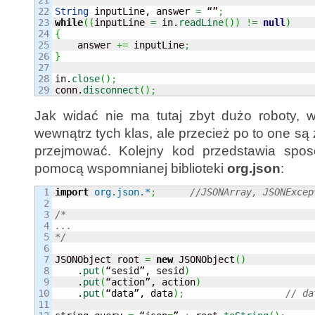
22

String
 inputLine, answer 
=
 “”
;
23

while
(
(
inputLine 
=
 in.
readLine
(
)
)
!=
null
)
24

{
25


    answer 
+=
 inputLine
;
26

}
27

28

in.
close
(
)
;
conn.
disconnect
(
)
;
Jak widać nie ma tutaj zbyt dużo roboty, w
wewnątrz tych klas, ale przecież po to one są
przejmować. Kolejny kod przedstawia spos
pomocą wspomnianej biblioteki
org.json
:
1

import
org.json.*
;
//JSONArray, JSONExcep
2

3

/*

4

...

5

*/
6

7

JSONObject root 
=
new
 JSONObject
(
)
8

    .
put
(
“sesid”, sesid
)
9

    .
put
(
“action”, action
)
10

    .
put
(
“data”, data
)
;
// da
11
