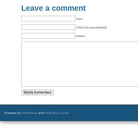
Leave a comment
Name
E-Mail (will not be published)
Website
Powered by
WordPress
and
Fluid Blue theme
.