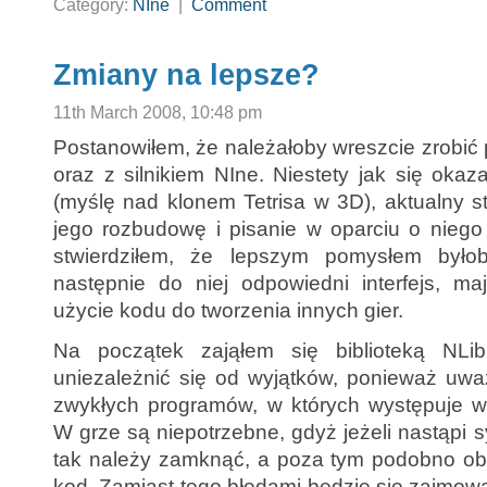
Category:
NIne
|
Comment
Zmiany na lepsze?
11th March 2008, 10:48 pm
Postanowiłem, że należałoby wreszcie zrobić 
oraz z silnikiem NIne. Niestety jak się okaz
(myślę nad klonem Tetrisa w 3D), aktualny s
jego rozbudowę i pisanie w oparciu o niego 
stwierdziłem, że lepszym pomysłem było
następnie do niej odpowiedni interfejs, 
użycie kodu do tworzenia innych gier.
Na początek zająłem się biblioteką NLi
uniezależnić się od wyjątków, ponieważ uw
zwykłych programów, w których występuje wi
W grze są niepotrzebne, gdyż jeżeli nastąpi s
tak należy zamknąć, a poza tym podobno ob
kod. Zamiast tego błędami będzie sie zajmow