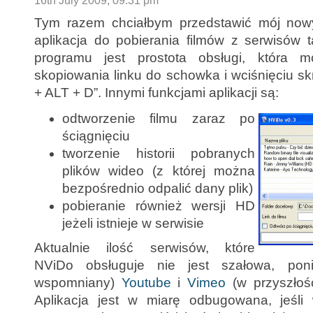
16th July 2009, 09:31 pm
Tym razem chciałbym przedstawić mój nowy
aplikacja do pobierania filmów z serwisów 
programu jest prostota obsługi, która 
skopiowania linku do schowka i wciśnięciu s
+ ALT + D”. Innymi funkcjami aplikacji są:
odtworzenie filmu zaraz po
ściągnięciu
tworzenie historii pobranych
plików wideo (z której można
bezpośrednio odpalić dany plik)
pobieranie również wersji HD
jeżeli istnieje w serwisie
Aktualnie ilość serwisów, które
NViDo obsługuje nie jest szałowa, pon
wspomniany)
Youtube
i
Vimeo
(w przyszłoś
Aplikacja jest w miarę odbugowana, jeśli 