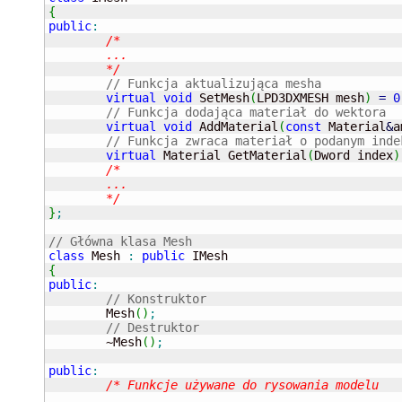
{
public
:
/*

	...

	*/
// Funkcja aktualizująca mesha
virtual
void
 SetMesh
(
LPD3DXMESH mesh
)
=
0
// Funkcja dodająca materiał do wektora
virtual
void
 AddMaterial
(
const
 Material
&
a
// Funkcja zwraca materiał o podanym inde
virtual
 Material GetMaterial
(
Dword index
)
/*

	...

	*/
}
;
// Główna klasa Mesh
class
 Mesh 
:
public
{
public
:
// Konstruktor
	Mesh
(
)
;
// Destruktor
	~Mesh
(
)
;
public
:
/* Funkcje używane do rysowania modelu

	...
