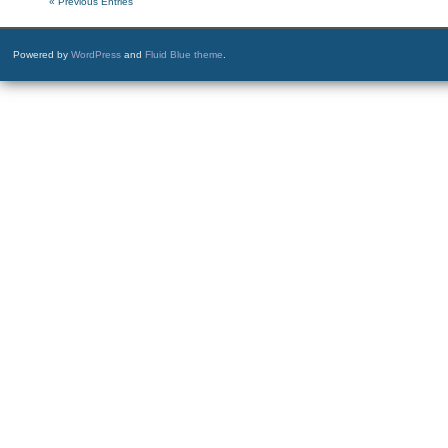
« Previous Entries
Powered by
WordPress
and
Fluid Blue theme
.