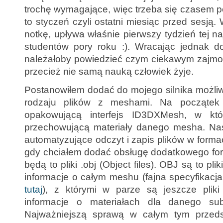
trochę wymagające, więc trzeba się czasem p
to styczeń czyli ostatni miesiąc przed sesją
notkę, upływa właśnie pierwszy tydzień tej na
studentów pory roku :). Wracając jednak d
należałoby powiedzieć czym ciekawym zajmow
przecież nie samą nauką człowiek żyje.
Postanowiłem dodać do mojego silnika możli
rodzaju plików z meshami. Na początek 
opakowującą interfejs ID3DXMesh, w któr
przechowującą materiały danego mesha. Nas
automatyzujące odczyt i zapis plików w formac
gdy chciałem dodać obsługę dodatkowego fo
będą to pliki .obj (Object files). OBJ są to pl
informacje o całym meshu (fajna specyfikacja
tutaj
), z którymi w parze są jeszcze pliki
informacje o materiałach dla danego su
Najważniejszą sprawą w całym tym przedsi