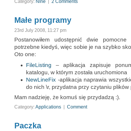
Category:
NIne
|
2 Comments
Małe programy
23rd July 2008, 11:27 pm
Postanowiłem udostępnić dwie pomocne a
potrzebne kiedyś, więc sobie je na szybko sk
Oto one:
FileListing
– aplikacja zapisuje ponum
katalogu, w którym została uruchomiona
NewLineFix
-aplikacja naprawia wszystkie
do nich \r, przydatna przy czytaniu plikó
Mam nadzieję, że komuś się przydadzą :).
Category:
Applications
|
Comment
Paczka