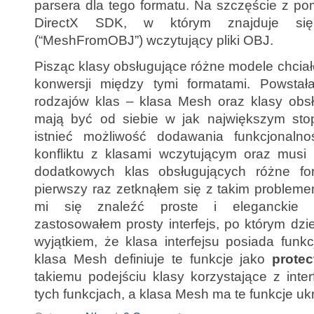
parsera dla tego formatu. Na szczęście z po
DirectX SDK, w którym znajduje się
(“MeshFromOBJ”) wczytujący pliki OBJ.
Pisząc klasy obsługujące różne modele chciał
konwersji między tymi formatami. Powsta
rodzajów klas – klasa Mesh oraz klasy obsł
mają być od siebie w jak największym stop
istnieć możliwość dodawania funkcjonal
konfliktu z klasami wczytującym oraz musi 
dodatkowych klas obsługujących różne fo
pierwszy raz zetknąłem się z takim probleme
mi się znaleźć proste i eleganckie r
zastosowałem prosty interfejs, po którym dz
wyjątkiem, że klasa interfejsu posiada funk
klasa Mesh definiuje te funkcje jako
protec
takiemu podejściu klasy korzystające z int
tych funkcjach, a klasa Mesh ma te funkcje ukry