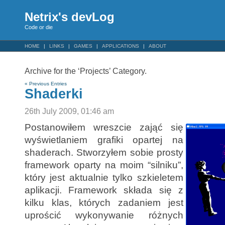
Netrix's devLog
Code or die
HOME
LINKS
GAMES
APPLICATIONS
ABOUT
Archive for the ‘Projects’ Category.
« Previous Entries
Shaderki
26th July 2009, 01:46 am
Postanowiłem wreszcie zająć się
wyświetlaniem grafiki opartej na
shaderach. Stworzyłem sobie prosty
framework oparty na moim “silniku”,
który jest aktualnie tylko szkieletem
aplikacji. Framework składa się z
kilku klas, których zadaniem jest
uprościć wykonywanie różnych