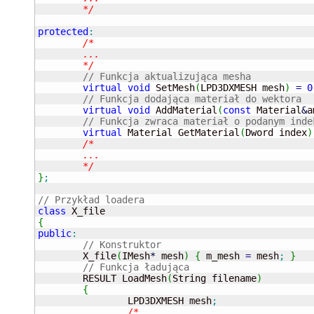
	*/
protected
:
/*

	...

	*/
// Funkcja aktualizująca mesha
virtual
void
 SetMesh
(
LPD3DXMESH mesh
)
=
0
// Funkcja dodająca materiał do wektora
virtual
void
 AddMaterial
(
const
 Material
&
a
// Funkcja zwraca materiał o podanym inde
virtual
 Material GetMaterial
(
Dword index
)
/*

	...

	*/
}
;
// Przykład loadera
class
{
public
:
// Konstruktor
	X_file
(
IMesh
*
 mesh
)
{
 m_mesh 
=
 mesh
;
}
// Funkcja ładująca
	RESULT LoadMesh
(
String filename
)
{
		LPD3DXMESH mesh
;
/*
