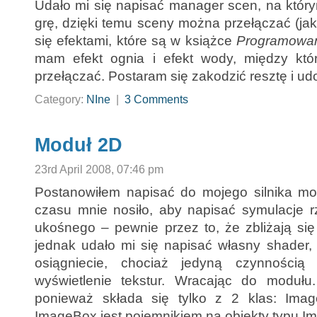
Udało mi się napisać manager scen, na któr
grę, dzięki temu sceny można przełączać (jak
się efektami, które są w książce
Programowani
mam efekt ognia i efekt wody, między któ
przełączać. Postaram się zakodzić resztę i ud
Category:
NIne
|
3 Comments
Moduł 2D
23rd April 2008, 07:46 pm
Postanowiłem napisać do mojego silnika mo
czasu mnie nosiło, aby napisać symulacje r
ukośnego – pewnie przez to, że zbliżają się
jednak udało mi się napisać własny shader
osiągniecie, chociaż jedyną czynnością
wyświetlenie tekstur. Wracając do modułu
ponieważ składa się tylko z 2 klas: Ima
ImageBox jest pojemnikiem na obiekty typu Im