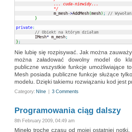
		... cuda-niewidy...

		*/

		m_mesh
-
>
AddMesh
(
mesh
)
;
// Wywołan
}
private
:
// Obiekt na którym działam
	IMesh
*
 m_mesh
;
}
;
Nie lubię się rozpisywać. Jak można zauważyć
można załadować dowolny model do kl
publiczne wszystkie funkcje umożliwiające t
Mesh posiada publiczne funkcje służące tylk
modelu. Dzięki takiemu rozwiązaniu kod jest pr
Category:
NIne
|
3 Comments
Programowania ciąg dalszy
8th February 2009, 04:49 am
Minęło trochę czasu od mojej ostatniej notki,