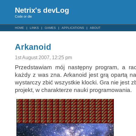
Netrix's devLog
Code or die
HOME
LINKS
GAMES
APPLICATIONS
ABOUT
Arkanoid
1st August 2007, 12:25 pm
Przedstawiam mój następny program, a rac
każdy z was zna. Arkanoid jest grą opartą n
wystarczy zbić wszystkie klocki. Gra nie jest z
projekt, w charakterze nauki programowania.