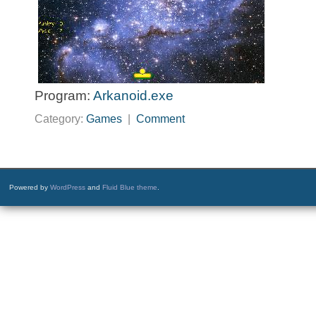
Program:
Arkanoid.exe
Category:
Games
|
Comment
Powered by
WordPress
and
Fluid Blue theme
.