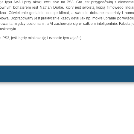
kcja typu AAA i przy okazji exclusive na PS3. Gra jest przygodówką z elementa
łównym bohaterem jest Nathan Drake, który jest swoistą kopią filmowego India
na. Oświetlenie genialnie oddaje klimat, a świetnie dobrane materiały i norma
ółowa. Dopracowany jest praktycznie każdy detal jak np. mokre ubranie po wyjściu
wania między poziomami, a AI zachowuje się w całkiem inteligentnie. Fabuła je
zaskoczyła.
PS3, jeśli będę miał okazję i czas się tym zająć :).