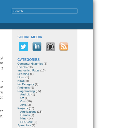
SOCIAL MEDIA
ył
CATEGORIES
do
Computer Graphics
(2)
Events
(10)
 z
Interesting Facts
(10)
Learning
(1)
Linux
(1)
News
(8)
 z
No Category
(1)
wo
Problems
(5)
Programming
(25)
 w
Android
(1)
r,
C#
(1)
C++
(19)
Java
(3)
Projects
(37)
ez
Applications
(13)
Games
(1)
h.
NIne
(14)
RPGCore
(8)
Speeches
(1)