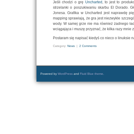
Jeśli chodzi o grę
Uncharted
, to jest to produ
strzelanki o poszukiwaniu skarbu El Dorado. G
Jonesa. Grafika w Uncharted jest naprawdę pięk
mapping sprawiają, że gra jest niezwykle szczeg
wody. W samej grze nie ma również żadnego łado
wciągająca i muszę przyznać, że kilka razy mnie 
Postaram się napisać kiedyś co nieco o linuksie na 
Category:
News
|
2 Comments
Powered by
WordPress
and
Fluid Blue theme
.