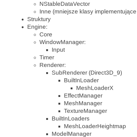
NStableDataVector
Inne (mniejsze klasy implementujące
Struktury
Engine:
Core
WindowManager:
Input
Timer
Renderer:
SubRenderer (Direct3D_9)
BuiltInLoader
MeshLoaderX
EffectManager
MeshManager
TextureManager
BuiltInLoaders
MeshLoaderHeightmap
ModelManager