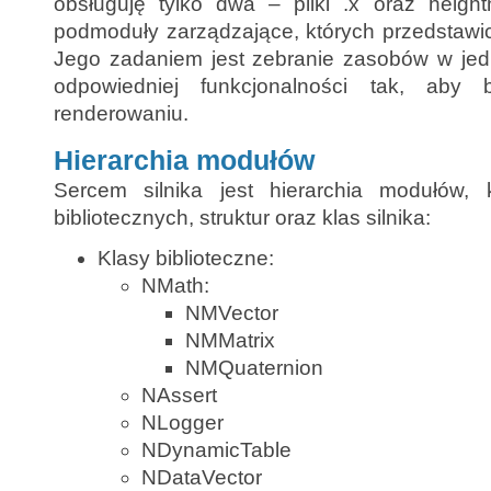
obsługuję tylko dwa – pliki .x oraz heigh
podmoduły zarządzające, których przedstawi
Jego zadaniem jest zebranie zasobów w jed
odpowiedniej funkcjonalności tak, aby 
renderowaniu.
Hierarchia modułów
Sercem silnika jest hierarchia modułów, 
bibliotecznych, struktur oraz klas silnika:
Klasy biblioteczne:
NMath:
NMVector
NMMatrix
NMQuaternion
NAssert
NLogger
NDynamicTable
NDataVector