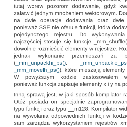
tutaj wbrew pozorom dodawanie, gdyż kw
załatwić jednym mnożeniem wektorowym. Doda
na dwie operacje dodawania oraz dwie o
ponieważ SSE nie oferuje funkcji, która dod
pojedynczego rejestru. Do wykonywania 
najczęściej stosuje się funkcje _mm_shuffl
dowolnie rozmieścić elementy w rejestrze. R
jednak wykonanie przemieszań za p
(
_mm_unpackhi_ps()
,
_mm_unpacklo_ps
_mm_movelh_ps()
), które mieszają elementy
W powyższym kodzie zastosowałem wła
ponieważ funkcja zapisuje elementy x i y na po
Inną sprawą jest, w jaki sposób kompilator 
Otóż posiada on specjalnie zaprogramowan
typu funkcji oraz typu __m128. Kompilator wid
na wywołania odpowiednich funkcji w kodz
sam zarządza wykorzystaniem rejestrów xm