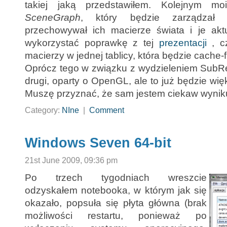
takiej jaką przedstawiłem. Kolejnym m
SceneGraph
, który będzie zarządzał
przechowywał ich macierze świata i je akt
wykorzystać poprawkę z tej
prezentacji
, cz
macierzy w jednej tablicy, która będzie cache-f
Oprócz tego w związku z wydzieleniem SubR
drugi, oparty o OpenGL, ale to już będzie wię
Muszę przyznać, że sam jestem ciekaw wyniku
Category:
NIne
|
Comment
Windows Seven 64-bit
21st June 2009, 09:36 pm
Po trzech tygodniach wreszcie
odzyskałem notebooka, w którym jak się
okazało, popsuła się płyta główna (brak
możliwości restartu, ponieważ po