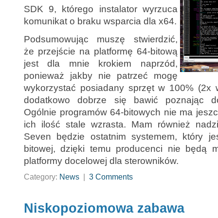
SDK 9, którego instalator wyrzuca
komunikat o braku wsparcia dla x64.
Podsumowując muszę stwierdzić,
że przejście na platformę 64-bitową
jest dla mnie krokiem naprzód,
ponieważ jakby nie patrzeć mogę
wykorzystać posiadany sprzęt w 100% (2x wi
dodatkowo dobrze się bawić poznając dokł
Ogólnie programów 64-bitowych nie ma jeszcz
ich ilość stale wzrasta. Mam również nad
Seven będzie ostatnim systemem, który je
bitowej, dzięki temu producenci nie będą 
platformy docelowej dla sterowników.
Category:
News
|
3 Comments
Niskopoziomowa zabawa