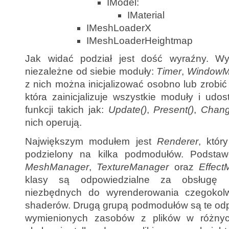
IModel:
IMaterial
IMeshLoaderX
IMeshLoaderHeightmap
Jak widać podział jest dość wyraźny. Wys
niezależne od siebie moduły:
Timer
,
WindowM
z nich można inicjalizować osobno lub zrobi
która zainicjalizuje wszystkie moduły i udo
funkcji takich jak:
Update()
,
Present()
,
Chang
nich operują.
Największym modułem jest
Renderer
, któr
podzielony na kilka podmodułów. Podsta
MeshManager
,
TextureManager
oraz
Effect
klasy są odpowiedzialne za obsługę 
niezbędnych do wyrenderowania czegokolwi
shaderów. Drugą grupą podmodułów są te odp
wymienionych zasobów z plików w różnyc