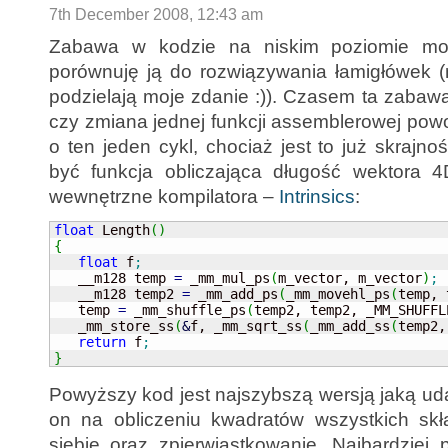
7th December 2008, 12:43 am
Zabawa w kodzie na niskim poziomie moż
porównuję ją do rozwiązywania łamigłówek (
podzielają moje zdanie :)). Czasem ta zabaw
czy zmiana jednej funkcji assemblerowej pow
o ten jeden cykl, chociaż jest to już skraj
być funkcja obliczająca długość wektora 4
wewnętrzne kompilatora –
Intrinsics
:
float
 Length
(
)
{
float
 f
;
   __m128 temp 
=
 _mm_mul_ps
(
m_vector, m_vector
)
;
   __m128 temp2 
=
 _mm_add_ps
(
_mm_movehl_ps
(
temp, 
   temp 
=
 _mm_shuffle_ps
(
temp2, temp2, _MM_SHUFFL
   _mm_store_ss
(
&
f, _mm_sqrt_ss
(
_mm_add_ss
(
temp2,
return
 f
;
}
Powyższy kod jest najszybszą wersją jaką ud
on na obliczeniu kwadratów wszystkich sk
siebie oraz zpierwiastkowanie. Najbardziej 