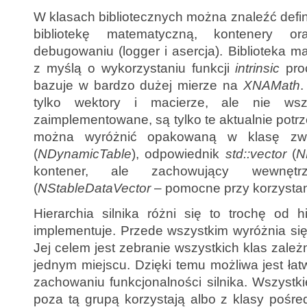
W klasach bibliotecznych można znaleźć defi
bibliotekę matematyczną, kontenery 
debugowaniu (logger i asercja). Biblioteka 
z myślą o wykorzystaniu funkcji
intrinsic
proc
bazuje w bardzo dużej mierze na
XNAMath
.
tylko wektory i macierze, ale nie wszy
zaimplementowane, są tylko te aktualnie pot
można wyróżnić opakowaną w klasę zwy
(
NDynamicTable
), odpowiednik
std::vector
(
N
kontener, ale zachowujący wewnętr
(
NStableDataVector –
pomocne przy korzystan
Hierarchia silnika różni się to trochę od hie
implementuje. Przede wszystkim wyróżnia się
Jej celem jest zebranie wszystkich klas zale
jednym miejscu. Dzięki temu możliwa jest ła
zachowaniu funkcjonalności silnika. Wszystkie
poza tą grupą korzystają albo z klasy pośre