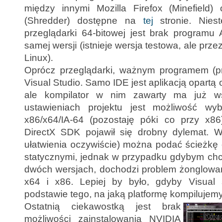
między innymi Mozilla Firefox (Minefield) 
(Shredder) dostępne na
tej
stronie. Niest
przeglądarki 64-bitowej jest brak programu
samej wersji (istnieje wersja testowa, ale pr
Linux).
Oprócz przeglądarki, ważnym programem (prz
Visual Studio. Samo IDE jest aplikacją opartą 
ale kompilator w nim zawarty ma już ws
ustawieniach projektu jest możliwość wyb
x86/x64/IA-64 (pozostaję póki co przy x86).
DirectX SDK pojawił się drobny dylemat. W
ułatwienia oczywiście) można podać ścieżkę 
statycznymi, jednak w przypadku gdybym chc
dwóch wersjach, dochodzi problem żonglowan
x64 i x86. Lepiej by było, gdyby Visual 
podstawie tego, na jaką platformę kompilujemy
Ostatnią ciekawostką jest brak
możliwości zainstalowania NVIDIA