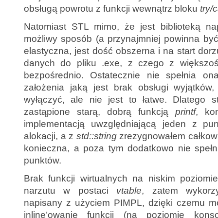
obsługą powrotu z funkcji wewnątrz bloku
try/
Natomiast STL mimo, że jest biblioteką na
możliwy sposób (a przynajmniej powinna być)
elastyczna, jest dość obszerna i na start dor
danych do pliku .exe, z czego z większośc
bezpośrednio. Ostatecznie nie spełnia o
założenia jaką jest brak obsługi wyjątkó
wyłączyć, ale nie jest to łatwe. Dlatego s
zastąpione starą, dobrą funkcją
printf
, ko
implementacją uwzględniającą jeden z pun
alokacji, a z
std::string
zrezygnowałem całkowic
konieczna, a poza tym dodatkowo nie spełni
punktów.
Brak funkcji wirtualnych na niskim poziomi
narzutu w postaci
vtable
, zatem wykorzy
napisany z użyciem PIMPL, dzięki czemu moż
inline’owanie funkcji (na poziomie konso