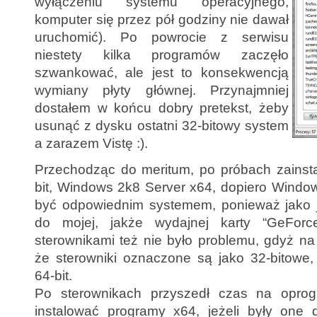
wyłączeniu systemu operacyjnego,
komputer się przez pół godziny nie dawał
uruchomić). Po powrocie z serwisu
niestety kilka programów zaczęło
szwankować, ale jest to konsekwencją
wymiany płyty głównej. Przynajmniej
dostałem w końcu dobry pretekst, żeby
usunąć z dysku ostatni 32-bitowy system
a zarazem Vistę :).
Przechodząc do meritum, po próbach zains
bit, Windows 2k8 Server x64, dopiero Window
być odpowiednim systemem, ponieważ jako j
do mojej, jakże wydajnej karty “GeFor
sterownikami też nie było problemu, gdyż n
że sterowniki oznaczone są jako 32-bitowe,
64-bit.
Po sterownikach przyszedł czas na oprog
instalować programy x64, jeżeli były one