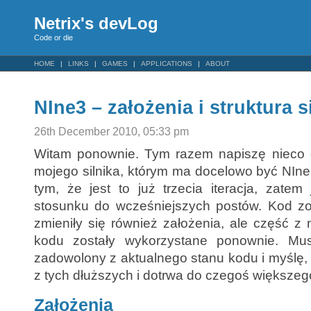
Netrix's devLog
Code or die
HOME
LINKS
GAMES
APPLICATIONS
ABOUT
NIne3 – założenia i struktura s
26th December 2010, 05:33 pm
Witam ponownie. Tym razem napiszę nieco o 
mojego silnika, którym ma docelowo być NIne
tym, że jest to już trzecia iteracja, zate
stosunku do wcześniejszych postów. Kod zo
zmieniły się również założenia, ale część z
kodu zostały wykorzystane ponownie. Mu
zadowolony z aktualnego stanu kodu i myślę, ż
z tych dłuższych i dotrwa do czegoś większego
Założenia