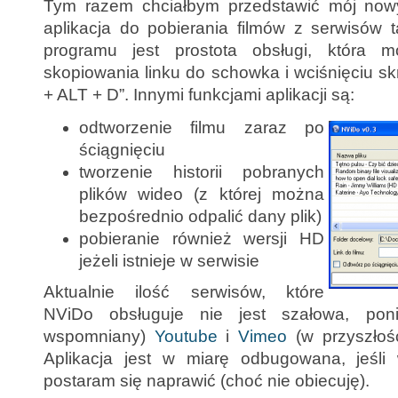
Tym razem chciałbym przedstawić mój nowy
aplikacja do pobierania filmów z serwisów 
programu jest prostota obsługi, która 
skopiowania linku do schowka i wciśnięciu s
+ ALT + D”. Innymi funkcjami aplikacji są:
odtworzenie filmu zaraz po
ściągnięciu
tworzenie historii pobranych
plików wideo (z której można
bezpośrednio odpalić dany plik)
pobieranie również wersji HD
jeżeli istnieje w serwisie
Aktualnie ilość serwisów, które
NViDo obsługuje nie jest szałowa, pon
wspomniany)
Youtube
i
Vimeo
(w przyszłoś
Aplikacja jest w miarę odbugowana, jeśli 
postaram się naprawić (choć nie obiecuję).