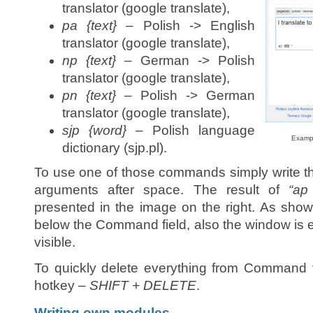
translator (google translate),
pa {text}
– Polish -> English
translator (google translate),
np {text}
– German -> Polish
translator (google translate),
pn {text}
– Polish -> German
translator (google translate),
sjp {word}
– Polish language
Exampl
dictionary (sjp.pl).
To use one of those commands simply write t
arguments after space. The result of
“ap
presented in the image on the right. As shown
below the Command field, also the window is e
visible.
To quickly delete everything from Command fi
hotkey –
SHIFT + DELETE
.
Writing own modules