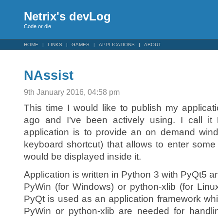
Netrix's devLog
Code or die
HOME
LINKS
GAMES
APPLICATIONS
ABOUT
NAssist
9th January 2016, 04:58 pm
This time I would like to publish my applicat
ago and I’ve been actively using. I call it
application is to provide an on demand win
keyboard shortcut) that allows to enter so
would be displayed inside it.
Application is written in Python 3 with PyQt5 a
PyWin (for Windows) or python-xlib (for Linux
PyQt is used as an application framework whi
PyWin or python-xlib are needed for handli