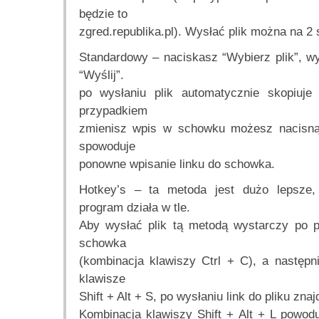
będzie to
zgred.republika.pl). Wysłać plik można na 2
Standardowy – naciskasz “Wybierz plik”, wy
“Wyślij”.
po wysłaniu plik automatycznie skopiuje
przypadkiem
zmienisz wpis w schowku możesz nacisnąć
spowoduje
ponowne wpisanie linku do schowka.
Hotkey’s – ta metoda jest dużo lepsze,
program działa w tle.
Aby wysłać plik tą metodą wystarczy po p
schowka
(kombinacja klawiszy Ctrl + C), a następn
klawisze
Shift + Alt + S, po wysłaniu link do pliku zna
Kombinacja klawiszy Shift + Alt + L powod