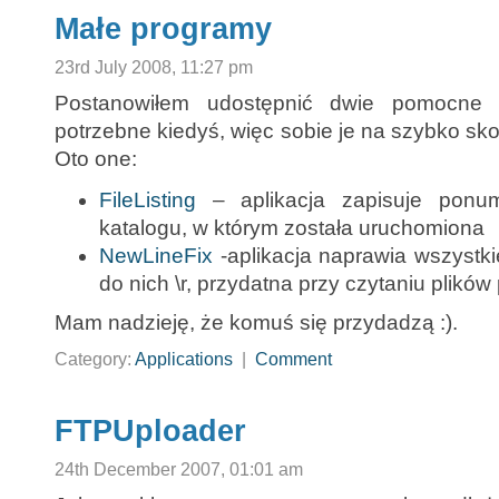
Małe programy
23rd July 2008, 11:27 pm
Postanowiłem udostępnić dwie pomocne a
potrzebne kiedyś, więc sobie je na szybko sk
Oto one:
FileListing
– aplikacja zapisuje ponum
katalogu, w którym została uruchomiona
NewLineFix
-aplikacja naprawia wszystkie
do nich \r, przydatna przy czytaniu plikó
Mam nadzieję, że komuś się przydadzą :).
Category:
Applications
|
Comment
FTPUploader
24th December 2007, 01:01 am