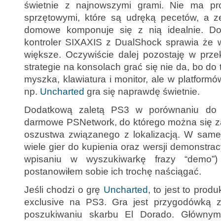
świetnie z najnowszymi grami. Nie ma p
sprzętowymi, które są udręką pecetów, a 
domowe komponuje się z nią idealnie. D
kontroler SIXAXIS z DualShock sprawia że w
większe. Oczywiście dalej pozostaję w przek
strategie na konsolach grać się nie da, bo do 
myszka, klawiatura i monitor, ale w platformó
np.
Uncharted
gra się naprawdę świetnie.
Dodatkową zaletą PS3 w porównaniu do X
darmowe PSNetwork, do którego można się z
oszustwa związanego z lokalizacją. W samej
wiele gier do kupienia oraz wersji demonstrac
wpisaniu w wyszukiwarkę frazy “demo”
postanowiłem sobie ich trochę naściągać.
Jeśli chodzi o grę
Uncharted
, to jest to prod
exclusive na PS3. Gra jest przygodówką z
poszukiwaniu skarbu El Dorado. Głównym