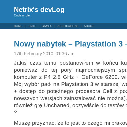
Netrix's devLog
Code or die
HOME
LINKS
GAMES
APPLICATIONS
ABOUT
Nowy nabytek – Playstation 3
17th February 2010, 01:36 am
Jakiś czas temu postanowiłem w końcu ku
ponieważ do tej pory najmocniejszym sp
komputer z P4 2.8 GHz + GeForce 6200, wi
Mój wybór padł na Playstation 3 w starszej wer
+ dostęp do potężnego procesora Cell z poz
nowszych wersjach zainstalować nie można).
również grę Uncharted, oczywiście do testów 
?
Muszę przyznać, że to jest to czego mi brako