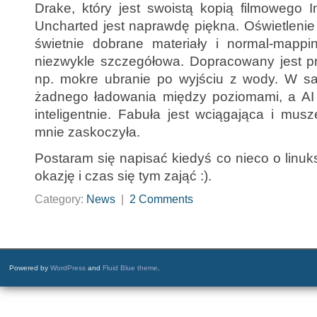
Drake, który jest swoistą kopią filmowego 
Uncharted jest naprawdę piękna. Oświetlenie 
świetnie dobrane materiały i normal-mappin
niezwykle szczegółowa. Dopracowany jest pr
np. mokre ubranie po wyjściu z wody. W s
żadnego ładowania między poziomami, a AI
inteligentnie. Fabuła jest wciągająca i mus
mnie zaskoczyła.
Postaram się napisać kiedyś co nieco o linuks
okazję i czas się tym zająć :).
Category:
News
|
2 Comments
Powered by
WordPress
and
Fluid Blue theme
.