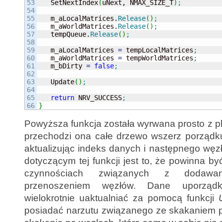
53

   SetNextIndex
(
uNext, NMAX_SIZE_T
)
;
54

55

   m_aLocalMatrices.
Release
(
)
;
56

   m_aWorldMatrices.
Release
(
)
;
57

   tempQueue.
Release
(
)
;
58

59

   m_aLocalMatrices 
=
 tempLocalMatrices
;
60

   m_aWorldMatrices 
=
 tempWorldMatrices
;
61

   m_bDirty 
=
false
;
62

63

   Update
(
)
;
64

65

return
 NRV_SUCCESS
;
}
Powyższa funkcja została wyrwana prosto z p
przechodzi ona całe drzewo wszerz porządku
aktualizując indeks danych i następnego węz
dotyczącym tej funkcji jest to, że powinna 
czynnościach związanych z dodawa
przenoszeniem węzłów. Dane uporząd
wielokrotnie uaktualniać za pomocą funkcji
posiadać narzutu związanego ze skakaniem p