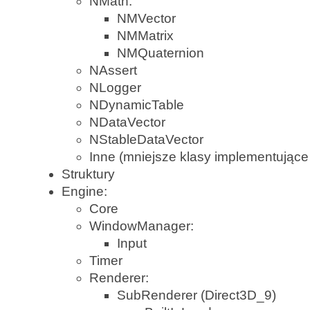
NMath:
NMVector
NMMatrix
NMQuaternion
NAssert
NLogger
NDynamicTable
NDataVector
NStableDataVector
Inne (mniejsze klasy implementujące
Struktury
Engine:
Core
WindowManager:
Input
Timer
Renderer:
SubRenderer (Direct3D_9)