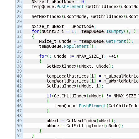
25

   NSize_t uRootNode 
=
0
;
26

   tempQueue.
PushElement
(
GetChildIndex
(
uRootNo
27

28

   SetNextIndex
(
uRootNode, GetChildIndex
(
uRoot
29

30

   NSize_t uNext 
=
 uRootNode
;
31

for
(
NUint32 i 
=
1
;
!
tempQueue.
IsEmpty
(
)
;
)
32

{
33

      NSize_t uNode 
=
*
tempQueue.
GetFront
(
)
;
34

      tempQueue.
PopElement
(
)
;
35

36

for
(
;
 uNode 
!
=
 NMAX_SIZE_T
;
++
i
)
37

{
38

         SetNextIndex
(
uNext, uNode
)
;
39

40

         tempLocalMatrices
[
i
]
=
 m_aLocalMatric
41

         tempWorldMatrices
[
i
]
=
 m_aWorldMatric
42

         SetDataIndex
(
uNode, i
)
;
43

44

if
(
GetChildIndex
(
uNode
)
!
=
 NMAX_SIZE_
45

{
46

            tempQueue.
PushElement
(
GetChildInde
47

}
48

49

         uNext 
=
 GetNextIndex
(
uNext
)
;
50

         uNode 
=
 GetSiblingIndex
(
uNode
)
;
51

}
52

}