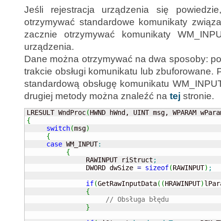
Jeśli rejestracja urządzenia się powiedzie
otrzymywać standardowe komunikaty związa
zacznie otrzymywać komunikaty WM_IN
urządzenia.
Dane można otrzymywać na dwa sposoby: po
trakcie obsługi komunikatu lub zbuforowane.
standardową obsługę komunikatu WM_INPUT, w
drugiej metody można znaleźć na
tej
stronie.
LRESULT WndProc
(
HWND hWnd, UINT msg, WPARAM wPara
{
switch
(
msg
)
{
case
 WM_INPUT
:
{
               RAWINPUT riStruct
;
               DWORD dwSize 
=
sizeof
(
RAWINPUT
)
;
if
(
GetRawInputData
(
(
HRAWINPUT
)
lPar
{
// Obsługa błędu
}