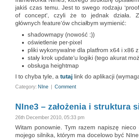
jakiś czas temu. Jest to swego rodzaju ‘proo
of concept’, czyli że to jednak działa. 
głównych feature’ów chciałbym wymienić:
shadowmapy (nowość :))
oświetlenie per-pixel
pliki wykonywalne dla platfrom x64 i x86 
stały krok update’u logiki (tego akurat m
obsługa heightmap
I to chyba tyle, a
tutaj
link do aplikacji (wymag
Category:
NIne
|
Comment
NIne3 – założenia i struktura s
26th December 2010, 05:33 pm
Witam ponownie. Tym razem napiszę nieco o 
mojego silnika, którym ma docelowo być NIne