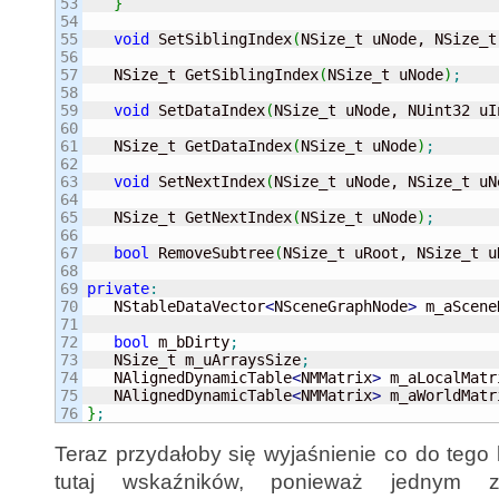
53

}
54

55

void
 SetSiblingIndex
(
NSize_t uNode, NSize_t
56

57

   NSize_t GetSiblingIndex
(
NSize_t uNode
)
;
58

59

void
 SetDataIndex
(
NSize_t uNode, NUint32 uI
60

61

   NSize_t GetDataIndex
(
NSize_t uNode
)
;
62

63

void
 SetNextIndex
(
NSize_t uNode, NSize_t uN
64

65

   NSize_t GetNextIndex
(
NSize_t uNode
)
;
66

67

bool
 RemoveSubtree
(
NSize_t uRoot, NSize_t u
68

69

private
:
70


   NStableDataVector
<
NSceneGraphNode
>
 m_aScene
71

72

bool
 m_bDirty
;
73

   NSize_t m_uArraysSize
;
74

   NAlignedDynamicTable
<
NMMatrix
>
 m_aLocalMatr
75

   NAlignedDynamicTable
<
NMMatrix
>
 m_aWorldMatr
}
;
Teraz przydałoby się wyjaśnienie co do tego
tutaj wskaźników, ponieważ jednym z