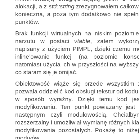
alokacji, a z
std::string
zrezygnowałem całkowic
konieczna, a poza tym dodatkowo nie spełni
punktów.
Brak funkcji wirtualnych na niskim poziomi
narzutu w postaci
vtable
, zatem wykorzy
napisany z użyciem PIMPL, dzięki czemu moż
inline’owanie funkcji (na poziomie konso
natomiast użycia ich w przyszłości na wyższ
co staram się je omijać.
Obiektowość wiąże się przede wszystkim 
pozwala oddzielić kod obsługi tekstur od kodu
w sposób wyraźny. Dzięki temu kod jest
modyfikowaniu. Ten punkt powiązany jest
następnym czyli modułowością. Chciałb
rozszerzalny i umożliwiał wymianę różnych kl
modyfikowania pozostałych. Pokażę to niżej 
modułów.