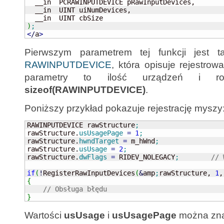
  __in  PCRAWINPUTDEVICE pRawInputDevices,

  __in  UINT uiNumDevices,

)
;
<
/
a
>
Pierwszym parametrem tej funkcji jest ta
RAWINPUTDEVICE
, która opisuje rejestro
parametry to ilość urządzeń i rozm
sizeof(RAWINPUTDEVICE)
.
Poniższy przykład pokazuje rejestrację myszy
RAWINPUTDEVICE rawStructure
;
rawStructure.
usUsagePage
=
1
;
rawStructure.
hwndTarget
=
 m_hWnd
;
rawStructure.
usUsage
=
2
;
rawStructure.
dwFlags
=
 RIDEV_NOLEGACY
;
// 
if
(
!
RegisterRawInputDevices
(
&
amp
;
rawStructure, 
1
,
{
// Obsługa błędu
}
Wartości
usUsage
i
usUsagePage
można zn