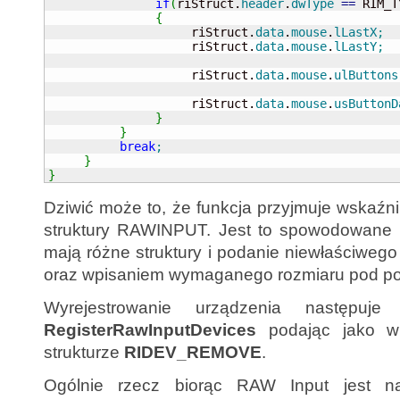
if
(
riStruct.
header
.
dwType
==
 RIM_T
{
                    riStruct.
data
.
mouse
.
lLastX
;
                    riStruct.
data
.
mouse
.
lLastY
;
                    riStruct.
data
.
mouse
.
ulButtons
                    riStruct.
data
.
mouse
.
usButtonD
}
}
break
;
}
}
Dziwić może to, że funkcja przyjmuje wskaźn
struktury RAWINPUT. Jest to spowodowane 
mają różne struktury i podanie niewłaściweg
oraz wpisaniem wymaganego rozmiaru pod p
Wyrejestrowanie urządzenia następuje
RegisterRawInputDevices
podając jako w
strukturze
RIDEV_REMOVE
.
Ogólnie rzecz biorąc RAW Input jest 