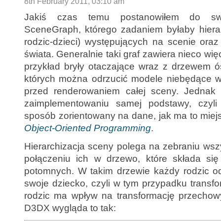
8th February 2011, 03:10 am
Jakiś czas temu postanowiłem do swo
SceneGraph, którego zadaniem byłaby hierarc
rodzic-dzieci) występujących na scenie oraz
świata. Generalnie taki graf zawiera nieco więc
przykład bryły otaczające wraz z drzewem
których można odrzucić modele niebędące w
przed renderowaniem całej sceny. Jednak 
zaimplementowaniu samej podstawy, czyli
sposób zorientowany na dane, jak ma to miej
Object-Oriented Programming
.
Hierarchizacja sceny polega na zebraniu wsz
połączeniu ich w drzewo, które składa si
potomnych. W takim drzewie każdy rodzic od
swoje dziecko, czyli w tym przypadku transf
rodzic ma wpływ na transformację przechow
D3DX wygląda to tak: