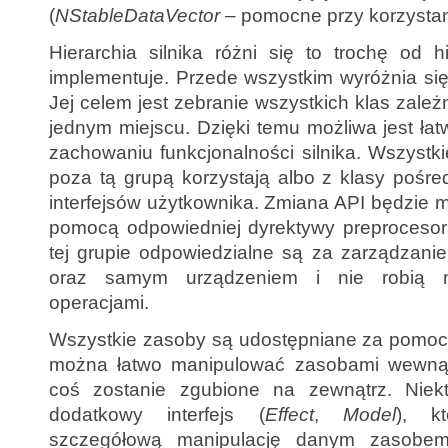
(
NStableDataVector –
pomocne przy korzystan
Hierarchia silnika różni się to trochę od hie
implementuje. Przede wszystkim wyróżnia się
Jej celem jest zebranie wszystkich klas zale
jednym miejscu. Dzięki temu możliwa jest ła
zachowaniu funkcjonalności silnika. Wszystkie
poza tą grupą korzystają albo z klasy pośre
interfejsów użytkownika. Zmiana API będzie mo
pomocą odpowiedniej dyrektywy preprocesora
tej grupie odpowiedzialne są za zarządzan
oraz samym urządzeniem i nie robią 
operacjami.
Wszystkie zasoby są udostępniane za pomocą
można łatwo manipulować zasobami wewnątr
coś zostanie zgubione na zewnątrz. Niekt
dodatkowy interfejs (
Effect
,
Model
), kt
szczegółową manipulację danym zasobem