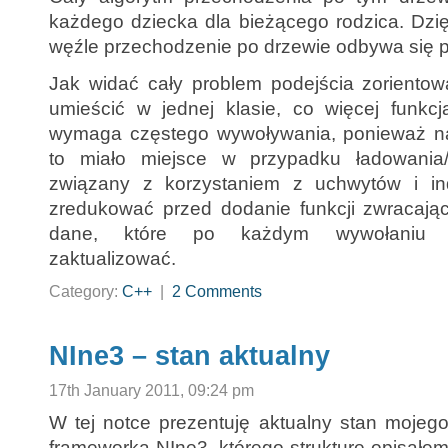
każdego dziecka dla bieżącego rodzica. Dzię
węźle przechodzenie po drzewie odbywa się 
Jak widać cały problem podejścia zoriento
umieścić w jednej klasie, co więcej funkc
wymaga częstego wywoływania, ponieważ na
to miało miejsce w przypadku ładowania
związany z korzystaniem z uchwytów i i
zredukować przed dodanie funkcji zwracaj
dane, które po każdym wywołani
zaktualizować.
Category:
C++
|
2 Comments
NIne3 – stan aktualny
17th January 2011, 09:24 pm
W tej notce prezentuję aktualny stan mojeg
frameworka NIne3, którego strukturę opisałe