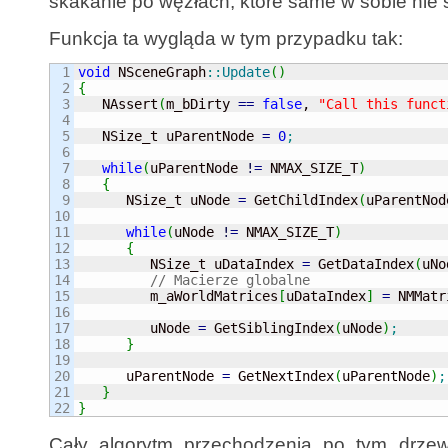
skakanie po węzłach, które same w sobie nie 
Funkcja ta wygląda w tym przypadku tak:
1

void
 NSceneGraph
::
Update
(
)
2

{
3


   NAssert
(
m_bDirty 
==
false
, 
"Call this funct
4

5

   NSize_t uParentNode 
=
0
;
6

7

while
(
uParentNode 
!
=
 NMAX_SIZE_T
)
8

{
9

      NSize_t uNode 
=
 GetChildIndex
(
uParentNod
10

11

while
(
uNode 
!
=
 NMAX_SIZE_T
)
12

{
13

         NSize_t uDataIndex 
=
 GetDataIndex
(
uNo
14

// Macierze globalne
15

         m_aWorldMatrices
[
uDataIndex
]
=
 NMMatr
16

17

         uNode 
=
 GetSiblingIndex
(
uNode
)
;
18

}
19

20

      uParentNode 
=
 GetNextIndex
(
uParentNode
)
;
21

}
}
Cały algorytm przechodzenia po tym drzewi