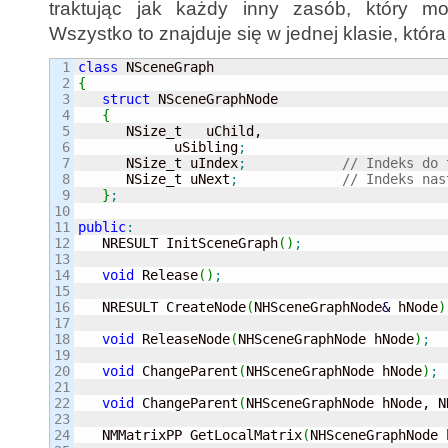
traktując jak każdy inny zasób, który mo
Wszystko to znajduje się w jednej klasie, któ
1

class
2

{
3

struct
 NSceneGraphNode

4

{
5

      NSize_t   uChild,

6

            uSibling
;
7

      NSize_t uIndex
;
// Indeks do 
8

      NSize_t uNext
;
// Indeks nas
9

}
;
10

11

public
:
12


   NRESULT InitSceneGraph
(
)
;
13

14

void
 Release
(
)
;
15

16

   NRESULT CreateNode
(
NHSceneGraphNode
&
 hNode
)
17

18

void
 ReleaseNode
(
NHSceneGraphNode hNode
)
;
19

20

void
 ChangeParent
(
NHSceneGraphNode hNode
)
;
21

22

void
 ChangeParent
(
NHSceneGraphNode hNode, N
23

24

   NMMatrixPP GetLocalMatrix
(
NHSceneGraphNode 