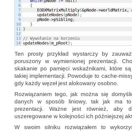
5

while
(
pNode 
!
=
 null
)
6

{
7

      D3DXMatrixMultiply
(
&
pNode
-
>
worldMatrix, 
8

      updateNodes
(
pNode
)
;
9

      pNode
-
>
pSibling
;
10

}
11

}
12

13

// Wywołanie na korzeniu

updateNodes
(
m_pRoot
)
;
Ten prosty przykład wystarczy by zauważy
poruszony w wymienionej prezentacji. Ch
skakanie po pamięci wskaźnikami, które s
takiej implementacji. Powoduje to cache-mis
gdy każdy węzeł jest alokowany osobno.
Rozwiązaniem tego, jak można się domyślić
danych w sposób liniowy, tak jak ma to
prezentacji. Ważne jest również, aby d
uszeregowane w kolejności ich późniejszej aktu
W swoim silniku rozwiązałem to wykorzy