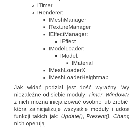
ITimer
IRenderer:
IMeshManager
ITextureManager
IEffectManager:
IEffect
IModelLoader:
IModel:
IMaterial
IMeshLoaderX
IMeshLoaderHeightmap
Jak widać podział jest dość wyraźny. Wys
niezależne od siebie moduły:
Timer
,
WindowM
z nich można inicjalizować osobno lub zrobi
która zainicjalizuje wszystkie moduły i udo
funkcji takich jak:
Update()
,
Present()
,
Chang
nich operują.