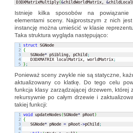
D3DXMatrixMultiply
(
&
childWorldMatrix, 
&
childLocal
Istnieje kilka sposobów na powiązani
elementami sceny. Najprostszym z nich jest
instancję można umieścić w klasie reprezentu
Taka struktura wygląda następująco:
1

struct
2

{
3


   SGNode
*
 pSibling, pChild
;
4

   D3DXMATRIX localMatrix, worldMatrix
;
}
;
Ponieważ sceny zwykle nie są statyczne, każ
aktualizowany co klatkę. Do tego celu po
funkcja klasy zarządzającej drzewem, której
rekursywnie po całym drzewie i zaktualizow
takiej funkcji:
1

void
 updateNodes
(
SGNode
*
 pRoot
)
2

{
3


   SGNode
*
 pNode 
=
 pRoot
-
>
pChild
;
4
