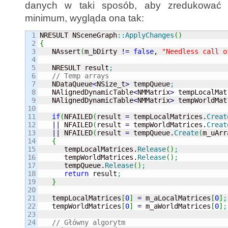
danych w taki sposób, aby zredukować 
minimum, wygląda ona tak:
1

NRESULT NSceneGraph
::
ApplyChanges
(
)
2

{
3


   NAssert
(
m_bDirty 
!
=
false
, 
"Needless call o
4

5

   NRESULT result
;
6

// Temp arrays
7

   NDataQueue
<
NSize_t
>
 tempQueue
;
8

   NAlignedDynamicTable
<
NMMatrix
>
 tempLocalMat
9

   NAlignedDynamicTable
<
NMMatrix
>
 tempWorldMat
10

11

if
(
NFAILED
(
result 
=
 tempLocalMatrices.
Creat
12

||
 NFAILED
(
result 
=
 tempWorldMatrices.
Creat
13

||
 NFAILED
(
result 
=
 tempQueue.
Create
(
m_uArr
14

{
15

      tempLocalMatrices.
Release
(
)
;
16

      tempWorldMatrices.
Release
(
)
;
17

      tempQueue.
Release
(
)
;
18

return
 result
;
19

}
20

21

   tempLocalMatrices
[
0
]
=
 m_aLocalMatrices
[
0
]
;
22

   tempWorldMatrices
[
0
]
=
 m_aWorldMatrices
[
0
]
;
23

24

// Główny algorytm