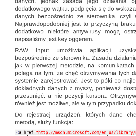
danych, jednak zasada jego działania o
dodatkowego wątku, podpięcia się do wskaza
danych bezpośrednio ze sterownika, czyli
Najprawdopodobniej jest to przyczyną braku
dodatkowo niektóre antywirusy mogą ostrz
napisaliśmy jest keyloggerem.
RAW Input umożliwia aplikacji uzysk
bezpośrednio ze sterownika. Zasada działania 
jak w pierwszej metodzie, na komunikatach
polega na tym, że chęć otrzymywania tych d
systemie zarejestrować. Jest to póki co naj
dokładnych danych z myszy, ponieważ dosta
przesunięć, a nie pozycji kursora. Otrzymy
również jest możliwe, ale w tym przypadku do
Do rejestracji urządzeń, których dane ch
metodą, służy funkcja:
<
a href
=
"http://msdn.microsoft.com/en-us/library/