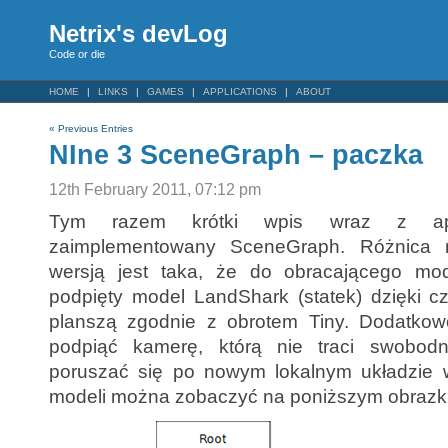
Netrix's devLog
Code or die
HOME
LINKS
GAMES
APPLICATIONS
ABOUT
« Previous Entries
NIne 3 SceneGraph – paczka
12th February 2011, 07:12 pm
Tym razem krótki wpis wraz z aplik
zaimplementowany SceneGraph. Różnica 
wersją jest taka, że do obracającego mod
podpięty model LandShark (statek) dzięki c
planszą zgodnie z obrotem Tiny. Dodatkow
podpiąć kamerę, którą nie traci swobod
poruszać się po nowym lokalnym układzie w
modeli można zobaczyć na poniższym obrazk