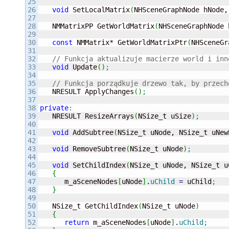
25

26

void
 SetLocalMatrix
(
NHSceneGraphNode hNode,
27

28

   NMMatrixPP GetWorldMatrix
(
NHSceneGraphNode 
29

30

const
 NMMatrix
*
 GetWorldMatrixPtr
(
NHSceneGr
31

32

// Funkcja aktualizuje macierze world i inn
33

void
 Update
(
)
;
34

35

// Funkcja porządkuje drzewo tak, by przech
36

   NRESULT ApplyChanges
(
)
;
37

38

private
:
39


   NRESULT ResizeArrays
(
NSize_t uSize
)
;
40

41

void
 AddSubtree
(
NSize_t uNode, NSize_t uNew
42

43

void
 RemoveSubtree
(
NSize_t uNode
)
;
44

45

void
 SetChildIndex
(
NSize_t uNode, NSize_t u
46

{
47

      m_aSceneNodes
[
uNode
]
.
uChild
=
 uChild
;
48

}
49

50

   NSize_t GetChildIndex
(
NSize_t uNode
)
51

{
52

return
 m_aSceneNodes
[
uNode
]
.
uChild
;