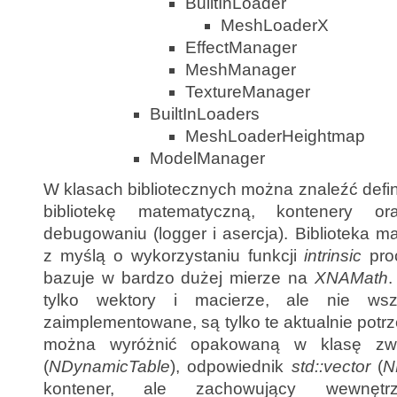
BuiltInLoader
MeshLoaderX
EffectManager
MeshManager
TextureManager
BuiltInLoaders
MeshLoaderHeightmap
ModelManager
W klasach bibliotecznych można znaleźć defi
bibliotekę matematyczną, kontenery 
debugowaniu (logger i asercja). Biblioteka 
z myślą o wykorzystaniu funkcji
intrinsic
proc
bazuje w bardzo dużej mierze na
XNAMath
.
tylko wektory i macierze, ale nie wszy
zaimplementowane, są tylko te aktualnie pot
można wyróżnić opakowaną w klasę zwy
(
NDynamicTable
), odpowiednik
std::vector
(
N
kontener, ale zachowujący wewnętr