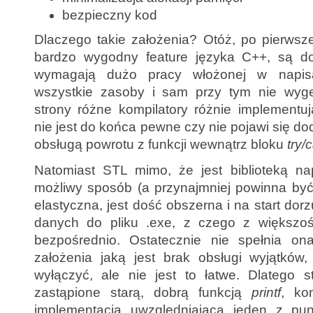
bezpieczny kod
Dlaczego takie założenia? Otóż, po pierwsze
bardzo wygodny feature języka C++, są d
wymagają dużo pracy włożonej w napisa
wszystkie zasoby i sam przy tym nie wyge
strony różne kompilatory różnie implementu
nie jest do końca pewne czy nie pojawi się d
obsługą powrotu z funkcji wewnątrz bloku
try/
Natomiast STL mimo, że jest biblioteką na
możliwy sposób (a przynajmniej powinna być)
elastyczna, jest dość obszerna i na start dor
danych do pliku .exe, z czego z większośc
bezpośrednio. Ostatecznie nie spełnia o
założenia jaką jest brak obsługi wyjątkó
wyłączyć, ale nie jest to łatwe. Dlatego s
zastąpione starą, dobrą funkcją
printf
, ko
implementacją uwzględniającą jeden z pun