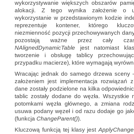
wykorzystywanie większych obszarów pamię
alokacji. Z tego wynika założenie o u
wykorzystanie w przedstawionym kodzie in
reprezentuje kontener, którego kluc
niezmienność pozycji przechowywanych dany
pozostają ważne przez cały czas d
NAlignedDynamicTable
jest natomiast kla
tworzenie i obsługę tablicy przechowuj
przypadku macierze), które wymagają wyrów
Wracając jednak do samego drzewa sceny 
założeniem jest implementacja rozwiązań z 
dane zostały podzielone na kilka odpowiednich
tablic zostały dodane do węzła. Wszystkie
potomkami węzła głównego, a zmiana rodzic
usuwa podany węzeł i od razu dodaje go jak
(funkcja
ChangeParent()
).
Kluczową funkcją tej klasy jest
ApplyChange